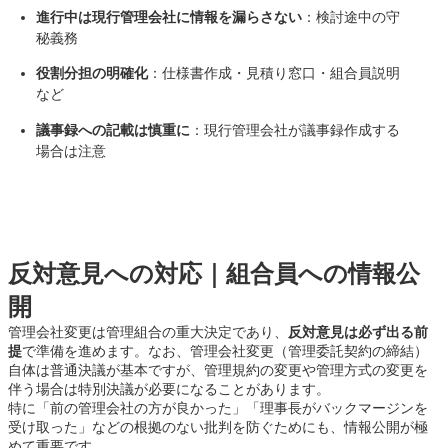
進行中は現行管理会社に情報を漏らさない
：検討途中の守
秘義務
役割分担の明確化
：仕様書作成・見積り窓口・組合員説明
など
議事録への記載は慎重に
：現行管理会社が議事録作成する
場合は注意
反対意見への対応｜組合員への情報公
開
管理会社変更は管理組合の重大決定であり、
反対意見は必ず出る前
提
で準備を進めます。なお、管理会社変更（管理委託契約の締結）
自体は普通決議が基本ですが、管理規約の変更や管理方式の変更を
伴う場合は特別決議が必要になることがあります。
特に「前の管理会社の方が良かった」「理事長がバックマージンを
受け取った」などの根拠のない批判を防ぐためにも、情報公開が極
めて重要です。