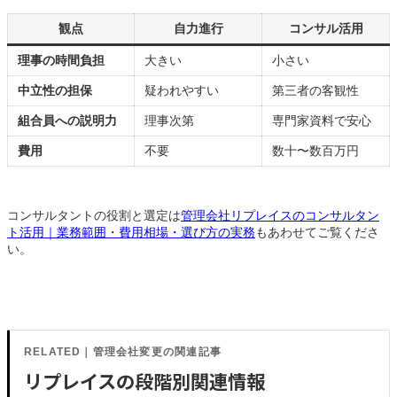
観点
自力進行
コンサル活用
理事の時間負担
大きい
小さい
中立性の担保
疑われやすい
第三者の客観性
組合員への説明力
理事次第
専門家資料で安心
費用
不要
数十〜数百万円
コンサルタントの役割と選定は
管理会社リプレイスのコンサルタン
ト活用｜業務範囲・費用相場・選び方の実務
もあわせてご覧くださ
い。
RELATED｜管理会社変更の関連記事
リプレイスの段階別関連情報