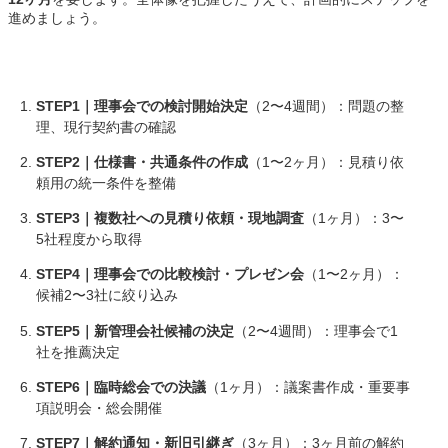
進めましょう。
STEP1｜理事会での検討開始決定
（2〜4週間）：問題の整
理、現行契約書の確認
STEP2｜仕様書・共通条件の作成
（1〜2ヶ月）：見積り依
頼用の統一条件を整備
STEP3｜複数社への見積り依頼・現地調査
（1ヶ月）：3〜
5社程度から取得
STEP4｜理事会での比較検討・プレゼン会
（1〜2ヶ月）：
候補2〜3社に絞り込み
STEP5｜新管理会社候補の決定
（2〜4週間）：理事会で1
社を推薦決定
STEP6｜臨時総会での決議
（1ヶ月）：議案書作成・重要事
項説明会・総会開催
STEP7｜解約通知・新旧引継ぎ
（3ヶ月）：3ヶ月前の解約