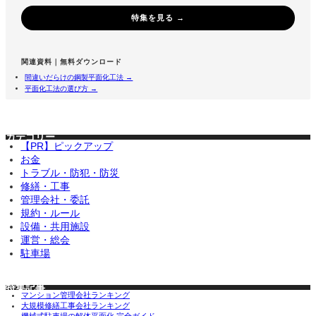
特集を見る →
関連資料｜無料ダウンロード
間違いだらけの鋼製平面化工法 →
平面化工法の選び方 →
カテゴリー
【PR】ピックアップ
お金
トラブル・防犯・防災
修繕・工事
管理会社・委託
規約・ルール
設備・共用施設
運営・総会
駐車場
特集記事
マンション管理会社ランキング
大規模修繕工事会社ランキング
機械式駐車場の解体平面化 完全ガイド