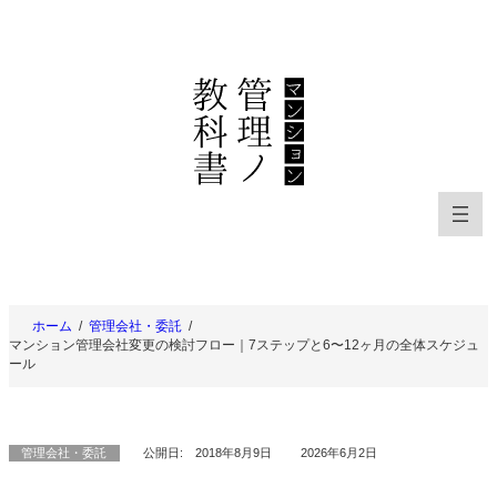
内
容
を
ス
キ
ッ
プ
ホーム
管理会社・委託
マンション管理会社変更の検討フロー｜7ステップと6〜12ヶ月の全体スケジュ
ール
管理会社・委託
公開日:
2018年8月9日
2026年6月2日