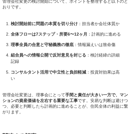
管理会社変更の検討開始について、ポイントを整理すると以下のと
おりです。
検討開始前に問題の本質を切り分け
：担当者か会社体質か
全体フローは7ステップ・所要6〜12ヶ月
：計画的に進める
理事全員の合意と守秘義務の徹底
：情報漏えいは致命傷
組合員への情報公開で反対意見を封じる
：検討経緯の詳細
記録
コンサルタント活用で中立性と負担軽減
：投資対効果は高
い
管理会社変更は、理事会にとって
手間と責任が大きい一方で、マン
ションの資産価値を左右する重要な工事
です。安易な判断は避けつ
つ、必要と判断したら計画的に進めることが、住民全体の利益に繋
がります。