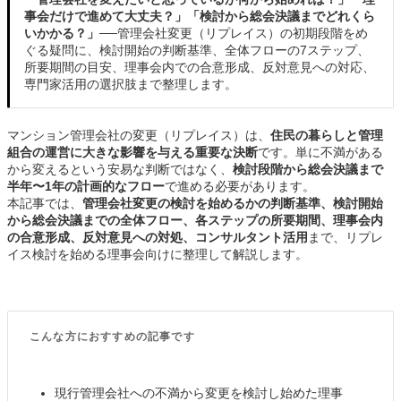
事会だけで進めて大丈夫？」「検討から総会決議までどれくら
いかかる？」
──管理会社変更（リプレイス）の初期段階をめ
ぐる疑問に、検討開始の判断基準、全体フローの7ステップ、
所要期間の目安、理事会内での合意形成、反対意見への対応、
専門家活用の選択肢まで整理します。
マンション管理会社の変更（リプレイス）は、
住民の暮らしと管理
組合の運営に大きな影響を与える重要な決断
です。単に不満がある
から変えるという安易な判断ではなく、
検討段階から総会決議まで
半年〜1年の計画的なフロー
で進める必要があります。
本記事では、
管理会社変更の検討を始めるかの判断基準、検討開始
から総会決議までの全体フロー、各ステップの所要期間、理事会内
の合意形成、反対意見への対処、コンサルタント活用
まで、リプレ
イス検討を始める理事会向けに整理して解説します。
こんな方におすすめの記事です
現行管理会社への不満から変更を検討し始めた理事