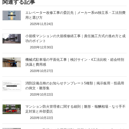
関連する記事
エレベーター改修工事の委託先｜メーカー系vs独立系・工法別費
用と選び方
2025年11月24日
小規模マンションの大規模修繕工事｜責任施工方式の進め方と成
功のポイント
2020年12月30日
機械式駐車場の平面化工事｜検討サイン・4工法比較・総会特別
決議と費用感
2020年10月27日
消防設備点検のお知らせテンプレート5種類｜掲示板用・投函用
の例文・雛形集
2020年10月22日
マンション防火管理者に関する細則｜雛形・報酬相場・なり手不
足対策と外部委託
2020年10月22日