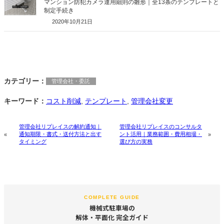
マンション防犯カメラ運用細則の雛形｜全13条のテンプレートと
制定手続き
2020年10月21日
カテゴリー：
管理会社・委託
キーワード：
コスト削減
, 
テンプレート
, 
管理会社変更
管理会社リプレイスの解約通知｜
管理会社リプレイスのコンサルタ
通知期限・書式・送付方法と出す
ント活用｜業務範囲・費用相場・
«
»
タイミング
選び方の実務
COMPLETE GUIDE
機械式駐車場の
解体・平面化 完全ガイド