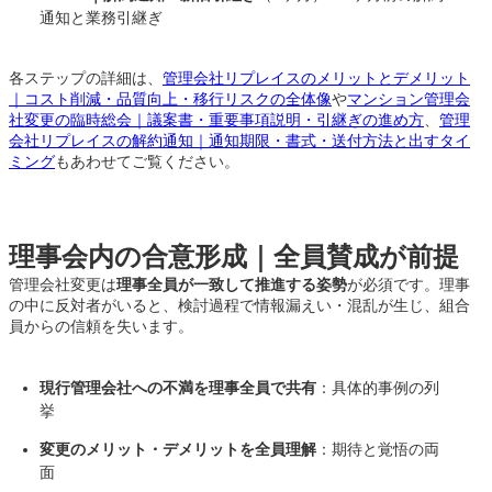
通知と業務引継ぎ
各ステップの詳細は、
管理会社リプレイスのメリットとデメリット
｜コスト削減・品質向上・移行リスクの全体像
や
マンション管理会
社変更の臨時総会｜議案書・重要事項説明・引継ぎの進め方
、
管理
会社リプレイスの解約通知｜通知期限・書式・送付方法と出すタイ
ミング
もあわせてご覧ください。
理事会内の合意形成｜全員賛成が前提
管理会社変更は
理事全員が一致して推進する姿勢
が必須です。理事
の中に反対者がいると、検討過程で情報漏えい・混乱が生じ、組合
員からの信頼を失います。
現行管理会社への不満を理事全員で共有
：具体的事例の列
挙
変更のメリット・デメリットを全員理解
：期待と覚悟の両
面