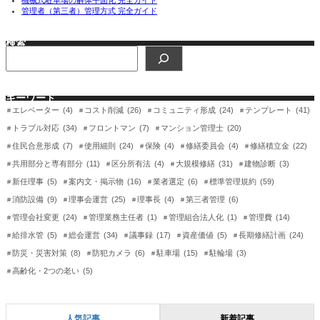
管理者（第三者）管理方式 完全ガイド
検索
検
索
キーワード
エレベーター
(4)
コスト削減
(26)
コミュニティ形成
(24)
テンプレート
(41)
トラブル対応
(34)
フロントマン
(7)
マンション管理士
(20)
住民合意形成
(7)
使用細則
(24)
保険
(4)
修繕委員会
(4)
修繕積立金
(22)
共用部分と専有部分
(11)
区分所有法
(4)
大規模修繕
(31)
建物診断
(3)
新任理事
(5)
案内文・掲示物
(16)
業者選定
(6)
標準管理規約
(59)
消防設備
(9)
理事会運営
(25)
理事長
(4)
第三者管理
(6)
管理会社変更
(24)
管理業務主任者
(1)
管理組合法人化
(1)
管理費
(14)
給排水管
(5)
総会運営
(34)
議事録
(17)
資産価値
(5)
長期修繕計画
(24)
防災・災害対策
(8)
防犯カメラ
(6)
駐車場
(15)
駐輪場
(3)
高齢化・2つの老い
(5)
人気記事
新着記事