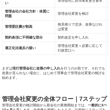
管理会社に担当者変更を要求
い
管理会社の会社方針・体質に
管理会社変更を検討
問題
相見積りで交渉、改善なけれ
管理委託費が割高
ば変更
契約条項に不明確な部分
契約改定を申し入れ
管理会社変更＋必要に応じて
適正化法違反の疑い
行政窓口へ
まずは
現行管理会社に改善の申し入れ
を行うのが筋です。それでも
改善が見られない場合に、はじめて理事会で管理会社変更の検討を
始めます。
管理会社変更の全体フロー｜7ステップ
管理会社変更の検討開始から新会社の業務開始までは、
一般的に6〜
12ヶ月
を要します。全体像を把握したうえで、計画的にステップを