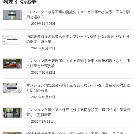
関連する記事
エレベーター改修工事の委託先｜メーカー系vs独立系・工法別費
用と選び方
2025年11月24日
消防設備点検のお知らせテンプレート5種類｜掲示板用・投函用
の例文・雛形集
2020年10月22日
マンション防火管理者に関する細則｜雛形・報酬相場・なり手不
足対策と外部委託
2020年10月22日
マンション消防設備点検｜立ち会えない・不在・居留守の対処法
と罰則の有無
2020年10月17日
マンション自動ドアの保守点検｜適切な頻度・費用相場・業者見
直し・更新時期
2020年9月29日