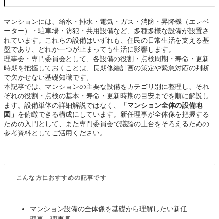
マンションには、給水・排水・電気・ガス・消防・昇降機（エレベ
ーター）・駐車場・防犯・共用設備など、多種多様な設備が設置さ
れています。これらの設備はいずれも、住民の日常生活を支える基
盤であり、どれか一つが止まっても生活に影響します。
理事会・専門委員会として、各設備の役割・点検周期・寿命・更新
時期を把握しておくことは、長期修繕計画の策定や緊急対応の判断
で欠かせない基礎知識です。
本記事では、マンションの主要な設備をカテゴリ別に整理し、それ
ぞれの役割・点検の基本・寿命・更新時期の目安までを順に解説し
ます。設備単体の詳細解説ではなく、
「マンション全体の設備地
図」
を俯瞰できる構成にしています。新任理事が全体像を把握する
ための入門として、また専門委員会で議論の土台をそろえるための
参考資料としてご活用ください。
こんな方におすすめの記事です
マンション設備の全体像を基礎から理解したい新任
理事・理事長