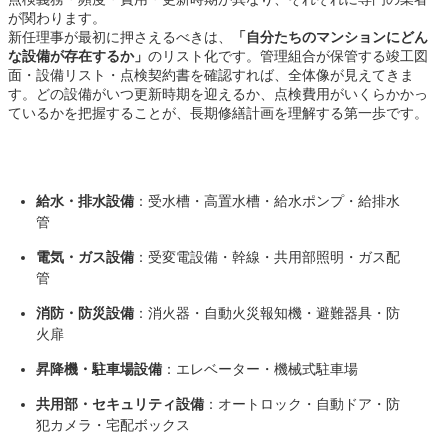
が関わります。
新任理事が最初に押さえるべきは、
「自分たちのマンションにどん
な設備が存在するか」
のリスト化です。管理組合が保管する竣工図
面・設備リスト・点検契約書を確認すれば、全体像が見えてきま
す。どの設備がいつ更新時期を迎えるか、点検費用がいくらかかっ
ているかを把握することが、長期修繕計画を理解する第一歩です。
給水・排水設備
：受水槽・高置水槽・給水ポンプ・給排水
管
電気・ガス設備
：受変電設備・幹線・共用部照明・ガス配
管
消防・防災設備
：消火器・自動火災報知機・避難器具・防
火扉
昇降機・駐車場設備
：エレベーター・機械式駐車場
共用部・セキュリティ設備
：オートロック・自動ドア・防
犯カメラ・宅配ボックス