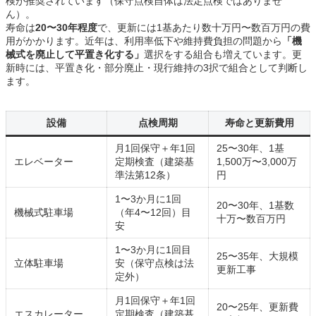
検が推奨されています（保守点検自体は法定点検ではありませ
ん）。
寿命は
20〜30年程度
で、更新には1基あたり数十万円〜数百万円の費
用がかかります。近年は、利用率低下や維持費負担の問題から
「機
械式を廃止して平置き化する」
選択をする組合も増えています。更
新時には、平置き化・部分廃止・現行維持の3択で組合として判断し
ます。
設備
点検周期
寿命と更新費用
月1回保守＋年1回
25〜30年、1基
エレベーター
定期検査（建築基
1,500万〜3,000万
準法第12条）
円
1〜3か月に1回
20〜30年、1基数
機械式駐車場
（年4〜12回）目
十万〜数百万円
安
1〜3か月に1回目
25〜35年、大規模
立体駐車場
安（保守点検は法
更新工事
定外）
月1回保守＋年1回
20〜25年、更新費
エスカレーター
定期検査（建築基