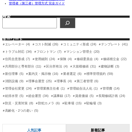
管理者（第三者）管理方式 完全ガイド
検索
検
索
キーワード
エレベーター
(4)
コスト削減
(26)
コミュニティ形成
(24)
テンプレート
(41)
トラブル対応
(34)
フロントマン
(7)
マンション管理士
(20)
住民合意形成
(7)
使用細則
(24)
保険
(4)
修繕委員会
(4)
修繕積立金
(22)
共用部分と専有部分
(11)
区分所有法
(4)
大規模修繕
(31)
建物診断
(3)
新任理事
(5)
案内文・掲示物
(16)
業者選定
(6)
標準管理規約
(59)
消防設備
(9)
理事会運営
(25)
理事長
(4)
第三者管理
(6)
管理会社変更
(24)
管理業務主任者
(1)
管理組合法人化
(1)
管理費
(14)
給排水管
(5)
総会運営
(34)
議事録
(17)
資産価値
(5)
長期修繕計画
(24)
防災・災害対策
(8)
防犯カメラ
(6)
駐車場
(15)
駐輪場
(3)
高齢化・2つの老い
(5)
人気記事
新着記事