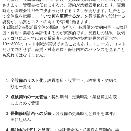
さえます。管理会社任せにすると、契約が業者固定化したり、更新
時期が管理会社都合で決まったりするリスクがあります。組合とし
て全体像を把握し、
「いつ何を更新するか」
を長期視点で設計する
姿勢が、品質とコストの両面で有利に働きます。
年1回は設備委託費全体の棚卸しを行い、各設備の契約内容・点検頻
度・費用・業者を再評価するのが実務的です。見直しの結果、設備
カテゴリによっては独立系業者への切替や契約範囲の適正化で、
10〜
30%
のコスト削減が実現できることもあります。一方、コスト
だけで判断せず、品質・対応速度・保証内容のバランスを見ること
も忘れてはなりません。
全設備のリスト化
：設置場所・設置年・点検業者・契約金
額を一覧化
点検契約の一元管理
：契約期間・更新時期・業務範囲を表
にまとめて管理
長期修繕計画への反映
：各設備の更新時期と費用を30年計
画に組込み
年1回の棚卸しと見直し
：委託費全体の妥当性を定期的に再