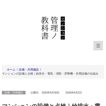
内
容
を
ス
キ
ッ
プ
ホーム
設備・共用施設
マンションの設備と点検｜給排水・電気・消防・昇降機・共用設備の仕組み
設備・共用施設
公開日:
2020年9月30日
2026年6月2日