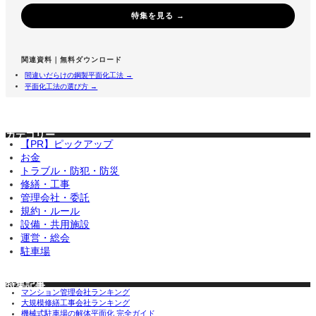
特集を見る →
関連資料｜無料ダウンロード
間違いだらけの鋼製平面化工法 →
平面化工法の選び方 →
カテゴリー
【PR】ピックアップ
お金
トラブル・防犯・防災
修繕・工事
管理会社・委託
規約・ルール
設備・共用施設
運営・総会
駐車場
特集記事
マンション管理会社ランキング
大規模修繕工事会社ランキング
機械式駐車場の解体平面化 完全ガイド