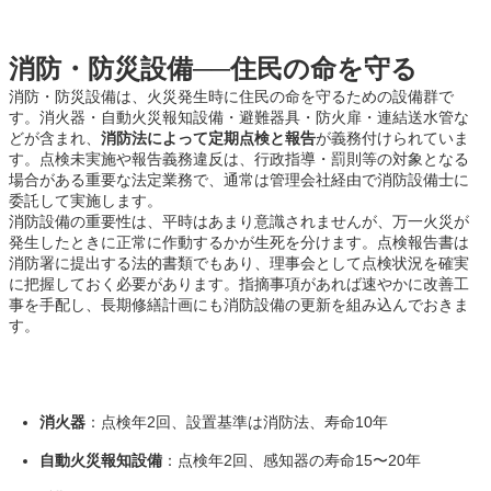
消防・防災設備──住民の命を守る
消防・防災設備は、火災発生時に住民の命を守るための設備群で
す。消火器・自動火災報知設備・避難器具・防火扉・連結送水管な
どが含まれ、
消防法によって定期点検と報告
が義務付けられていま
す。点検未実施や報告義務違反は、行政指導・罰則等の対象となる
場合がある重要な法定業務で、通常は管理会社経由で消防設備士に
委託して実施します。
消防設備の重要性は、平時はあまり意識されませんが、万一火災が
発生したときに正常に作動するかが生死を分けます。点検報告書は
消防署に提出する法的書類でもあり、理事会として点検状況を確実
に把握しておく必要があります。指摘事項があれば速やかに改善工
事を手配し、長期修繕計画にも消防設備の更新を組み込んでおきま
す。
消火器
：点検年2回、設置基準は消防法、寿命10年
自動火災報知設備
：点検年2回、感知器の寿命15〜20年