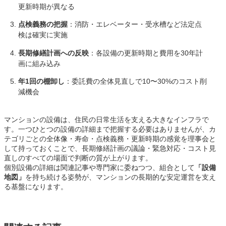
更新時期が異なる
点検義務の把握
：消防・エレベーター・受水槽など法定点
検は確実に実施
長期修繕計画への反映
：各設備の更新時期と費用を30年計
画に組み込み
年1回の棚卸し
：委託費の全体見直しで10〜30%のコスト削
減機会
マンションの設備は、住民の日常生活を支える大きなインフラで
す。一つひとつの設備の詳細まで把握する必要はありませんが、カ
テゴリごとの全体像・寿命・点検義務・更新時期の感覚を理事会と
して持っておくことで、長期修繕計画の議論・緊急対応・コスト見
直しのすべての場面で判断の質が上がります。
個別設備の詳細は関連記事や専門家に委ねつつ、組合として
「設備
地図」
を持ち続ける姿勢が、マンションの長期的な安定運営を支え
る基盤になります。