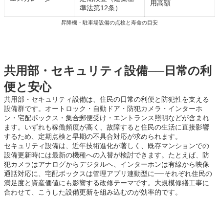
用高額
準法第12条）
昇降機・駐車場設備の点検と寿命の目安
共用部・セキュリティ設備──日常の利
便と安心
共用部・セキュリティ設備は、住民の日常の利便と防犯性を支える
設備群です。オートロック・自動ドア・防犯カメラ・インターホ
ン・宅配ボックス・集合郵便受け・エントランス照明などが含まれ
ます。いずれも稼働頻度が高く、故障すると住民の生活に直接影響
するため、定期点検と早期の不具合対応が求められます。
セキュリティ設備は、近年技術進化が著しく、既存マンションでの
設備更新時には最新の機種への入替が検討できます。たとえば、防
犯カメラはアナログからデジタルへ、インターホンは有線から映像
通話対応に、宅配ボックスは管理アプリ連動型に──それぞれ住民の
満足度と資産価値にも影響する改修テーマです。大規模修繕工事に
合わせて、こうした設備更新を組み込むのが効率的です。