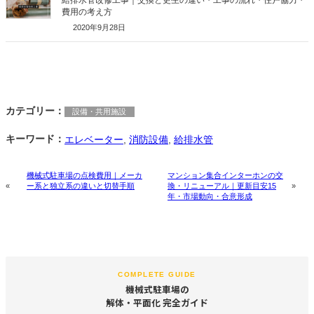
給排水管改修工事｜交換と更生の違い・工事の流れ・住戸協力・
費用の考え方
2020年9月28日
カテゴリー：
設備・共用施設
キーワード：
エレベーター
, 
消防設備
, 
給排水管
機械式駐車場の点検費用｜メーカ
マンション集合インターホンの交
ー系と独立系の違いと切替手順
換・リニューアル｜更新目安15
«
»
年・市場動向・合意形成
COMPLETE GUIDE
機械式駐車場の
解体・平面化 完全ガイド