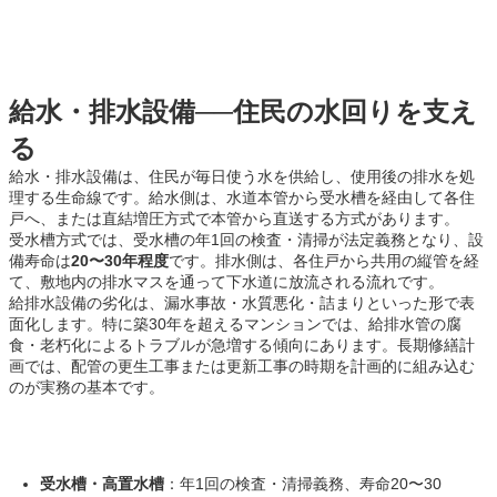
給水・排水設備──住民の水回りを支え
る
給水・排水設備は、住民が毎日使う水を供給し、使用後の排水を処
理する生命線です。給水側は、水道本管から受水槽を経由して各住
戸へ、または直結増圧方式で本管から直送する方式があります。
受水槽方式では、受水槽の年1回の検査・清掃が法定義務となり、設
備寿命は
20〜30年程度
です。排水側は、各住戸から共用の縦管を経
て、敷地内の排水マスを通って下水道に放流される流れです。
給排水設備の劣化は、漏水事故・水質悪化・詰まりといった形で表
面化します。特に築30年を超えるマンションでは、給排水管の腐
食・老朽化によるトラブルが急増する傾向にあります。長期修繕計
画では、配管の更生工事または更新工事の時期を計画的に組み込む
のが実務の基本です。
受水槽・高置水槽
：年1回の検査・清掃義務、寿命20〜30