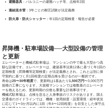
避難器具
：バルコニーの避難ハッチ等、点検年2回
連結送水管
：3年ごとの耐圧試験が法定義務
防火扉・防火シャッター
：年1回の定期検査・報告が必要
昇降機・駐車場設備──大型設備の管理
と更新
エレベーターと機械式駐車場は、マンションの中で最も大型かつ高
額な設備です。エレベーターは、建築基準法第12条に基づく年1回の
定期検査（昇降機等定期検査）が法定義務とされ、これとは別に保
守契約に基づく月1回程度の定期点検を受けるのが一般的です。
寿命は
25〜30年程度
で、更新時は1基あたり
1,500万円
〜3,000万円
規模の工事になります。大規模マンションでは複数基のエレベータ
ーを抱えるため、更新時期の分散も重要な計画事項です。
機械式駐車場は、点検を怠ると人身事故のリスクがあります。国土
交通省のガイドラインでは、機種・使用頻度・設置環境・経年状況
に応じて1〜3か月以内に1回（年4〜12回程度）を目安とした保守点