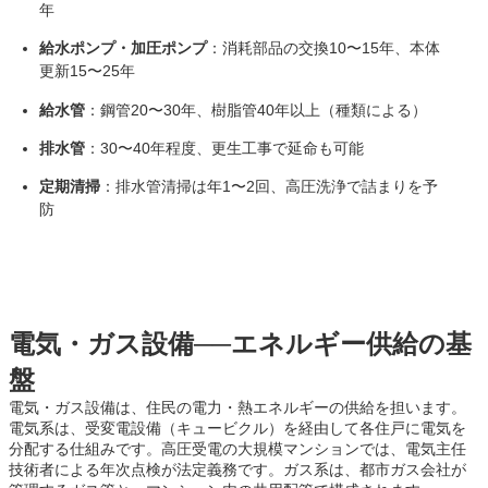
年
給水ポンプ・加圧ポンプ
：消耗部品の交換10〜15年、本体
更新15〜25年
給水管
：鋼管20〜30年、樹脂管40年以上（種類による）
排水管
：30〜40年程度、更生工事で延命も可能
定期清掃
：排水管清掃は年1〜2回、高圧洗浄で詰まりを予
防
電気・ガス設備──エネルギー供給の基
盤
電気・ガス設備は、住民の電力・熱エネルギーの供給を担います。
電気系は、受変電設備（キュービクル）を経由して各住戸に電気を
分配する仕組みです。高圧受電の大規模マンションでは、電気主任
技術者による年次点検が法定義務です。ガス系は、都市ガス会社が