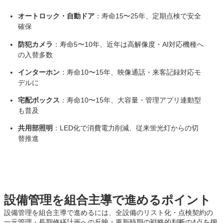
オートロック・自動ドア
：寿命15〜25年、定期点検で安全
確保
防犯カメラ
：寿命5〜10年、近年は高解像度・AI対応機種へ
の入替多数
インターホン
：寿命10〜15年、映像通話・来客記録対応モ
デルに
宅配ボックス
：寿命10〜15年、大容量・管理アプリ連動型
も普及
共用部照明
：LED化で消費電力削減、従来蛍光灯からの切
替推進
設備管理を組合主導で進めるポイント
設備管理を組合主導で進めるには、全設備のリスト化・点検契約の
一元管理・長期修繕計画への反映・更新時期の戦略的判断の4点を押