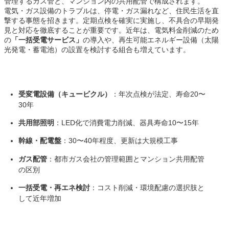
管理するガス管と、マンション内の共用配管で構成されます。
電気・ガス設備のトラブルは、停電・ガス漏れなど、住民生活を直
撃する事態を招きます。定期点検を確実に実施し、不具合の早期発
見と対応を徹底することが重要です。近年は、電気料金削減のため
の
「一括受電サービス」
の導入や、再生可能エネルギー設備（太陽
光発電・蓄電池）の設置を検討する組合も増えています。
受変電設備（キュービクル）
：年次点検が法定、寿命20〜
30年
共用部照明
：LED化で消費電力削減、器具寿命10〜15年
幹線・配電盤
：30〜40年程度、更新は大規模工事
ガス配管
：都市ガス会社の管理範囲とマンション共用配管
の区別
一括受電・再エネ検討
：コスト削減・環境配慮の選択肢と
して近年増加