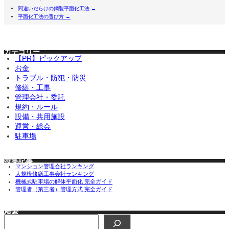
間違いだらけの鋼製平面化工法 →
平面化工法の選び方 →
カテゴリー
【PR】ピックアップ
お金
トラブル・防犯・防災
修繕・工事
管理会社・委託
規約・ルール
設備・共用施設
運営・総会
駐車場
特集記事
マンション管理会社ランキング
大規模修繕工事会社ランキング
機械式駐車場の解体平面化 完全ガイド
管理者（第三者）管理方式 完全ガイド
検索
検
索