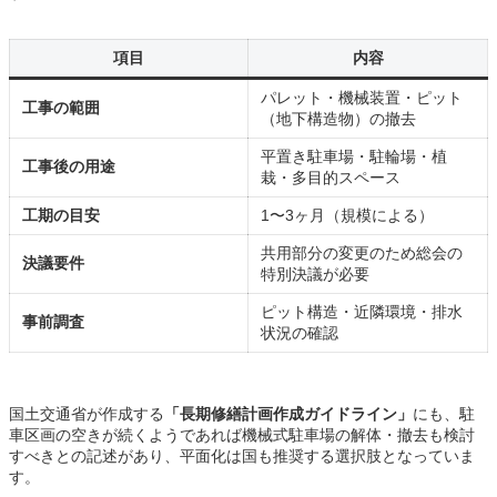
項目
内容
パレット・機械装置・ピット
工事の範囲
（地下構造物）の撤去
平置き駐車場・駐輪場・植
工事後の用途
栽・多目的スペース
工期の目安
1〜3ヶ月（規模による）
共用部分の変更のため総会の
決議要件
特別決議が必要
ピット構造・近隣環境・排水
事前調査
状況の確認
国土交通省が作成する
「長期修繕計画作成ガイドライン」
にも、駐
車区画の空きが続くようであれば機械式駐車場の解体・撤去も検討
すべきとの記述があり、平面化は国も推奨する選択肢となっていま
す。