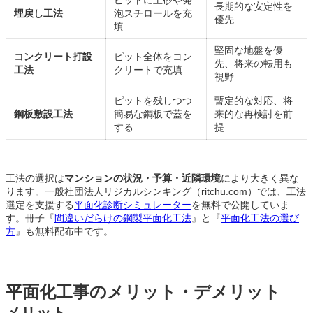
ピットに土砂や発
長期的な安定性を
埋戻し工法
泡スチロールを充
優先
填
堅固な地盤を優
コンクリート打設
ピット全体をコン
先、将来の転用も
工法
クリートで充填
視野
ピットを残しつつ
暫定的な対応、将
鋼板敷設工法
簡易な鋼板で蓋を
来的な再検討を前
する
提
工法の選択は
マンションの状況・予算・近隣環境
により大きく異な
ります。一般社団法人リジカルシンキング（ritchu.com）では、工法
選定を支援する
平面化診断シミュレーター
を無料で公開していま
す。冊子『
間違いだらけの鋼製平面化工法
』と『
平面化工法の選び
方
』も無料配布中です。
平面化工事のメリット・デメリット