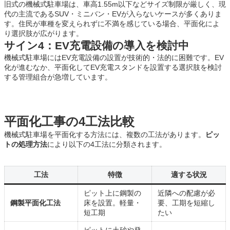
旧式の機械式駐車場は、車高1.55m以下などサイズ制限が厳しく、現
代の主流であるSUV・ミニバン・EVが入らないケースが多くありま
す。住民が車種を変えられずに不満を感じている場合、平面化によ
り選択肢が広がります。
サイン4：EV充電設備の導入を検討中
機械式駐車場にはEV充電設備の設置が技術的・法的に困難です。EV
化が進むなか、平面化してEV充電スタンドを設置する選択肢を検討
する管理組合が急増しています。
平面化工事の4工法比較
機械式駐車場を平面化する方法には、複数の工法があります。
ピッ
トの処理方法
により以下の4工法に分類されます。
工法
特徴
適する状況
ピット上に鋼製の
近隣への配慮が必
鋼製平面化工法
床を設置。軽量・
要、工期を短縮し
短工期
たい