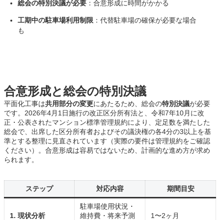
総会の特別決議が必要
：合意形成に時間がかかる
工期中の駐車場利用制限
：代替駐車場の確保が必要な場合
も
合意形成と総会の特別決議
平面化工事は
共用部分の変更
にあたるため、総会の
特別決議
が必要
です。2026年4月1日施行の改正区分所有法と、令和7年10月に改
正・公表されたマンション標準管理規約により、定足数を満たした
総会で、出席した区分所有者およびその議決権の各4分の3以上を基
準とする整理に見直されています（実際の要件は管理規約をご確認
ください）。合意形成は容易ではないため、計画的な進め方が求め
られます。
ステップ
対応内容
期間目安
駐車場使用状況・
1. 現状分析
維持費・将来予測
1〜2ヶ月