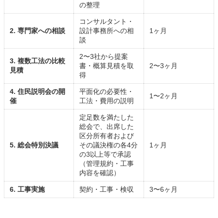
の整理
コンサルタント・
2. 専門家への相談
設計事務所への相
1ヶ月
談
2〜3社から提案
3. 複数工法の比較
書・概算見積を取
2〜3ヶ月
見積
得
4. 住民説明会の開
平面化の必要性・
1〜2ヶ月
催
工法・費用の説明
定足数を満たした
総会で、出席した
区分所有者および
5. 総会特別決議
その議決権の各4分
1ヶ月
の3以上等で承認
（管理規約・工事
内容を確認）
6. 工事実施
契約・工事・検収
3〜6ヶ月