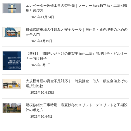
エレベーター改修工事の委託先｜メーカー系vs独立系・工法別費
用と選び方
2025年11月24日
機械式駐車場の仕組みと安全ルール｜居住者・新任理事のための
完全入門
2025年4月19日
【無料】『間違いだらけの鋼製平面化工法』管理組合・ビルオー
ナー向け冊子
2022年6月9日
大規模修繕の資金不足対応｜一時負担金・借入・積立金値上げの
選択肢比較
2021年10月13日
規模修繕の工事時期｜春夏秋冬のメリット・デメリットと工期設
計の考え方
2021年10月4日