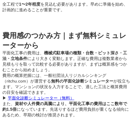
全工程で
1〜2年程度
を見込む必要があります。早めに準備を始め、
計画的に進めることが重要です。
費用感のつかみ方｜まず無料シミュレ
ーターから
平面化工事の費用は、
機械式駐車場の種類・台数・ピット深さ・工
法・立地条件
により大きく変動します。正確な費用は複数業者から
見積もりを取って比較する必要がありますが、まずは概算感をつか
むことから始めましょう。
費用の概算把握には、一般社団法人リジカルシンキング
（ritchu.com）が運営する
無料の平面化診断シミュレーター
が役立ち
ます。マンションの状況を入力することで、適した工法と概算費用
の目安を確認できます。
▶
平面化診断シミュレーター（無料）
また、
資材や人件費の高騰により、平面化工事の費用はここ数年で
約1.5倍
になっています。先送りするほど費用負担が重くなる傾向に
あるため、早期の検討が推奨されます。