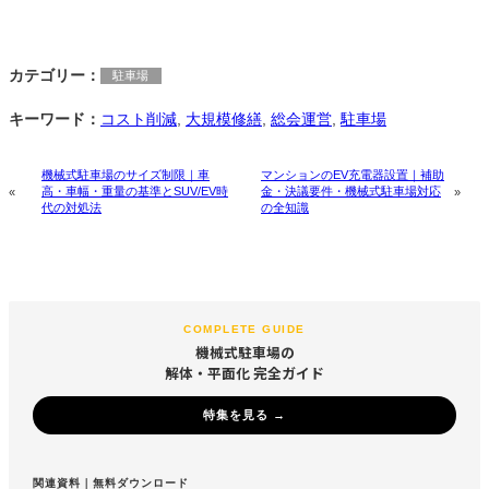
カテゴリー：
駐車場
キーワード：
コスト削減
, 
大規模修繕
, 
総会運営
, 
駐車場
機械式駐車場のサイズ制限｜車
マンションのEV充電器設置｜補助
高・車幅・重量の基準とSUV/EV時
金・決議要件・機械式駐車場対応
«
»
代の対処法
の全知識
COMPLETE GUIDE
機械式駐車場の
解体・平面化 完全ガイド
特集を見る →
関連資料｜無料ダウンロード