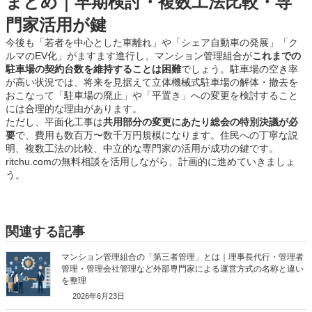
まとめ｜早期検討・複数工法比較・専
門家活用が鍵
今後も「若者を中心とした車離れ」や「シェア自動車の発展」「ク
ルマのEV化」がますます進行し、マンション管理組合が
これまでの
駐車場の契約台数を維持することは困難
でしょう。駐車場の空き率
が高い状況では、将来を見据えて立体機械式駐車場の解体・撤去を
おこなって「駐車場の廃止」や「平置き」への変更を検討すること
には合理的な理由があります。
ただし、平面化工事は
共用部分の変更にあたり総会の特別決議が必
要
で、費用も数百万〜数千万円規模になります。住民への丁寧な説
明、複数工法の比較、中立的な専門家の活用が成功の鍵です。
ritchu.comの無料相談を活用しながら、計画的に進めていきましょ
う。
関連する記事
マンション管理組合の「第三者管理」とは｜理事長代行・管理者
管理・管理会社管理など外部専門家による運営方式の名称と違い
を整理
2026年6月23日