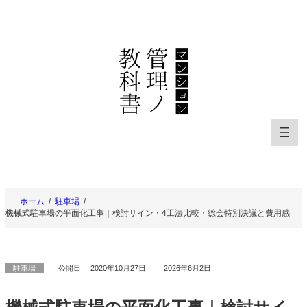
内
容
を
ス
キ
ッ
プ
ホーム
駐車場
機械式駐車場の平面化工事｜検討サイン・4工法比較・総会特別決議と費用感
駐車場
公開日:
2020年10月27日
2026年6月2日