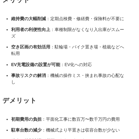
メリット
維持費の大幅削減
：定期点検費・修繕費・保険料が不要に
利用者の利便性向上
：車種制限がなくなり入出庫がスムー
ズ
空き区画の有効活用
：駐輪場・バイク置き場・植栽などへ
転用
EV充電設備の設置が可能
：EV化への対応
事故リスクの解消
：機械の操作ミス・挟まれ事故の心配な
し
デメリット
初期費用の負担
：平面化工事に数百万〜数千万円の費用
駐車台数の減少
：機械式より平置きは収容台数が少ない