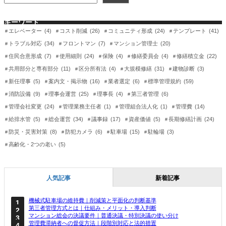
キーワード
エレベーター
(4)
コスト削減
(26)
コミュニティ形成
(24)
テンプレート
(41)
トラブル対応
(34)
フロントマン
(7)
マンション管理士
(20)
住民合意形成
(7)
使用細則
(24)
保険
(4)
修繕委員会
(4)
修繕積立金
(22)
共用部分と専有部分
(11)
区分所有法
(4)
大規模修繕
(31)
建物診断
(3)
新任理事
(5)
案内文・掲示物
(16)
業者選定
(6)
標準管理規約
(59)
消防設備
(9)
理事会運営
(25)
理事長
(4)
第三者管理
(6)
管理会社変更
(24)
管理業務主任者
(1)
管理組合法人化
(1)
管理費
(14)
給排水管
(5)
総会運営
(34)
議事録
(17)
資産価値
(5)
長期修繕計画
(24)
防災・災害対策
(8)
防犯カメラ
(6)
駐車場
(15)
駐輪場
(3)
高齢化・2つの老い
(5)
人気記事
新着記事
機械式駐車場の維持費｜削減策と平面化の判断基準
第三者管理方式とは｜仕組み・メリット・導入判断
マンション総会の決議要件｜普通決議・特別決議の使い分け
管理費滞納者への督促方法｜段階別対応と法的措置