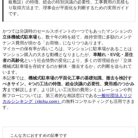
板敷設）の特徴、総会の特別決議の必要性、工事費用の見積も
り取得方法まで、理事会が平面化を判断するための実用ガイド
です。
かつては分譲時のセールスポイントの一つでもあったマンションの
立体機械式駐車場
も、数十年の時を経て、維持管理に多額のメンテ
ナンス費用が掛かる「お荷物」になりつつあります。
マイカーの保有率が高いころは、マンションに駐車場があることは
マンション購入の大きな動機となりましたが、
車離れ・EV化・居住
者の高齢化
という社会情勢の変化により、多くの管理組合が「立体
機械式駐車場を存続するのか解体・撤去するか」の判断を迫られて
います。
本記事では、
機械式駐車場の平面化工事の基礎知識、撤去を検討す
べきサイン、4つの工法の特徴、総会決議の必要性、費用感のつかみ
方
まで解説します。より詳しい工法別の費用シミュレーションや判
断フローについては、第三者的な相談窓口である
一般社団法人リジ
カルシンキング（ritchu.com）
の無料コンサルティングも活用できま
す。
こんな方におすすめの記事です