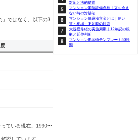
対応と法的措置
マンション消防設備点検｜立ち会え
ない時の対処法
マンション修繕積立金とは｜使い
れ」ではなく、以下の3
道・相場・不足時の対応
大規模修繕の実施周期｜12年説の根
拠と延伸判断
マンション掲示物テンプレート50種
類
響度
っている現在、1990〜
く解説しています。