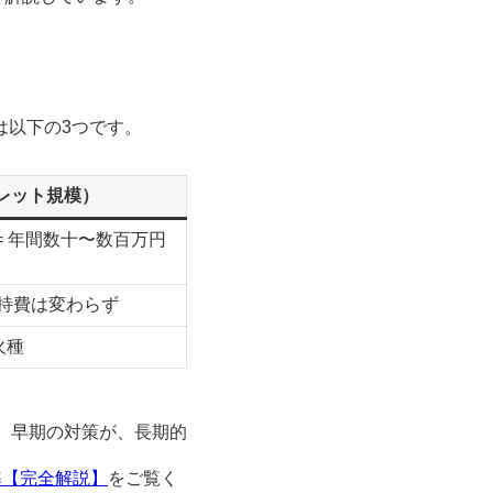
は以下の3つです。
パレット規模）
数 = 年間数十〜数百万円
維持費は変わらず
火種
。早期の対策が、長期的
準【完全解説】
をご覧く