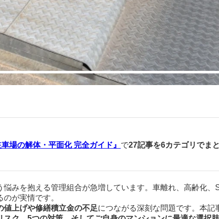
駐車場の解体・平面化 完全ガイド』
で
27記事を6カテゴリでま
う悩みを抱える管理組合が急増しています。車離れ、高齢化、S
るのが実情です。
の値上げや修繕積立金の不足
につながる深刻な問題です。本記
リスク、5つの対策、そしてご自身のマンションに最適な選択