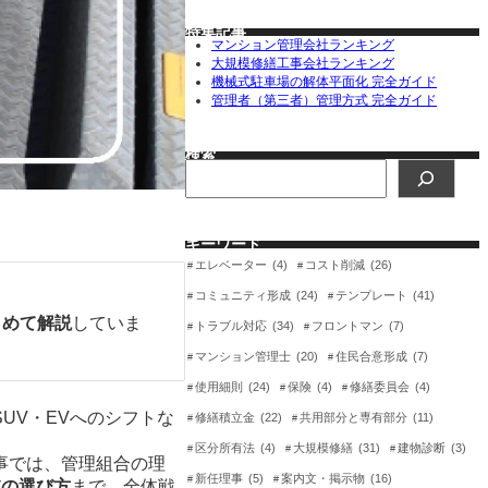
特集記事
マンション管理会社ランキング
大規模修繕工事会社ランキング
機械式駐車場の解体平面化 完全ガイド
管理者（第三者）管理方式 完全ガイド
検索
検
索
キーワード
エレベーター
(4)
コスト削減
(26)
コミュニティ形成
(24)
テンプレート
(41)
とめて解説
していま
トラブル対応
(34)
フロントマン
(7)
マンション管理士
(20)
住民合意形成
(7)
使用細則
(24)
保険
(4)
修繕委員会
(4)
UV・EVへのシフトな
修繕積立金
(22)
共用部分と専有部分
(11)
区分所有法
(4)
大規模修繕
(31)
建物診断
(3)
事では、管理組合の理
新任理事
(5)
案内文・掲示物
(16)
肢の選び方
まで、全体戦