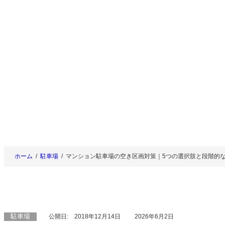
内
容
を
ス
キ
ッ
プ
ホーム
駐車場
マンション駐車場の空き区画対策｜5つの選択肢と段階的
駐車場
公開日:
2018年12月14日
2026年6月2日