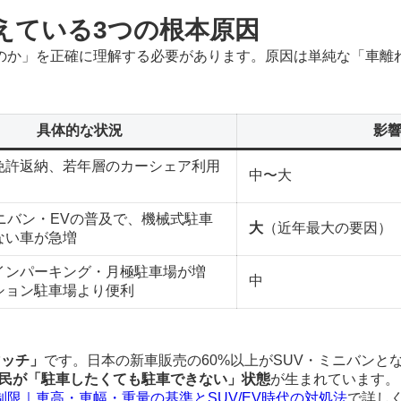
えている3つの根本原因
のか」を正確に理解する必要があります。原因は単純な「車離
具体的な状況
影
免許返納、若年層のカーシェア利用
中〜大
ミニバン・EVの普及で、機械式駐車
大
（近年最大の要因）
ない車が急増
インパーキング・月極駐車場が増
中
ション駐車場より便利
マッチ」
です。日本の新車販売の60%以上がSUV・ミニバンとな
民が「駐車したくても駐車できない」状態
が生まれています。
限｜車高・車幅・重量の基準とSUV/EV時代の対処法
で詳し