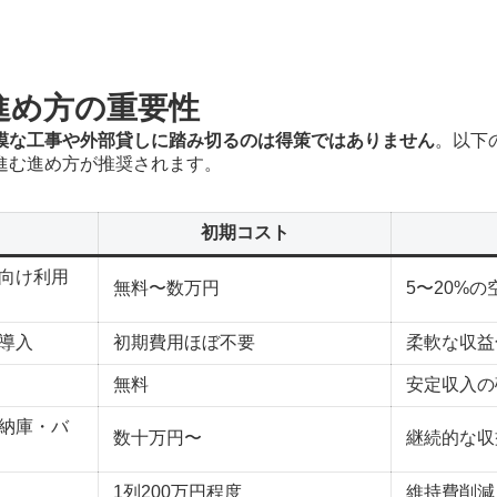
進め方の重要性
模な工事や外部貸しに踏み切るのは得策ではありません
。以下
進む進め方が推奨されます。
初期コスト
向け利用
無料〜数万円
5〜20%の
導入
初期費用ほぼ不要
柔軟な収益
無料
安定収入の
納庫・バ
数十万円〜
継続的な収
1列200万円程度
維持費削減