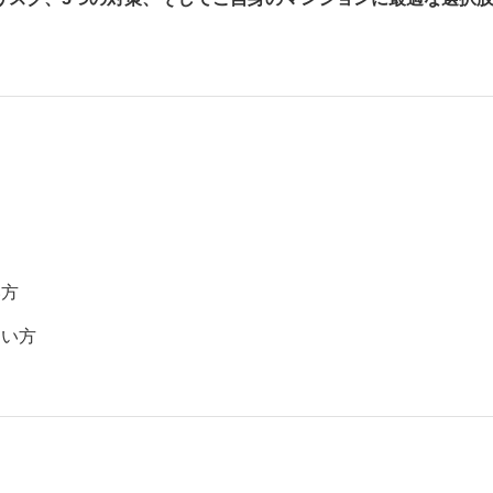
い方
たい方