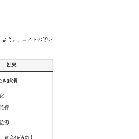
のように、コストの低い
効果
空き解消
化
確保
益源
・資産価値向上