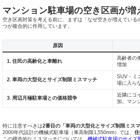
マンション駐車場の空き区画が増
空き区画対策を考える前に、まずは「なぜ空きが増えている
つが複合的に作用しています。
原因
高齢者の
1. 住民の高齢化と車離れ
増加
SUV・
2. 車両の大型化とサイズ制限ミスマッチ
場に入ら
近隣にコ
3. 周辺月極駐車場との価格競争
加。マン
特に注意すべきは
2番目の「車両の大型化とサイズ制限ミス
2000年代設計の機械式駐車場（車高制限1,550mm）では、
住
この構造的なミスマッチについては、
機械式駐車場のサイズ制