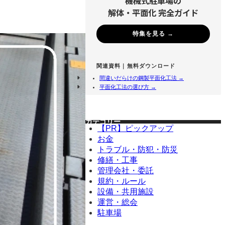
機械式駐車場の
解体・平面化 完全ガイド
特集を見る →
関連資料｜無料ダウンロード
間違いだらけの鋼製平面化工法 →
平面化工法の選び方 →
カテゴリー
【PR】ピックアップ
お金
トラブル・防犯・防災
修繕・工事
管理会社・委託
規約・ルール
設備・共用施設
運営・総会
駐車場