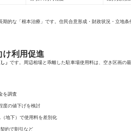
5は中長期的な「根本治療」です。住民合意形成・財政状況・立地
向け利用促進
直し」
です。周辺相場と乖離した駐車場使用料は、空き区画の
金を調査
%程度の値下げを検討
B1（地下）で使用料を差別化
上契約で割引など