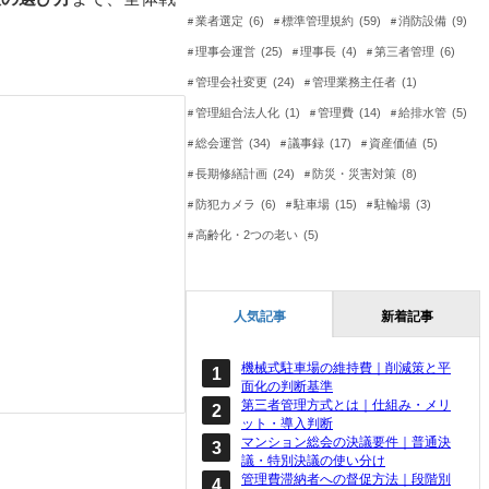
業者選定
(6)
標準管理規約
(59)
消防設備
(9)
理事会運営
(25)
理事長
(4)
第三者管理
(6)
管理会社変更
(24)
管理業務主任者
(1)
管理組合法人化
(1)
管理費
(14)
給排水管
(5)
総会運営
(34)
議事録
(17)
資産価値
(5)
長期修繕計画
(24)
防災・災害対策
(8)
防犯カメラ
(6)
駐車場
(15)
駐輪場
(3)
高齢化・2つの老い
(5)
人気記事
新着記事
機械式駐車場の維持費｜削減策と平
面化の判断基準
第三者管理方式とは｜仕組み・メリ
ット・導入判断
マンション総会の決議要件｜普通決
議・特別決議の使い分け
管理費滞納者への督促方法｜段階別