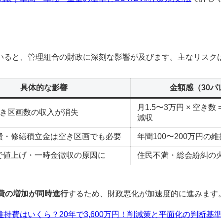
いると、管理組合の財政に深刻な影響が及びます。主なリスク
具体的な影響
金額感（30
月1.5〜3万円 × 空き
空き区画数の収入が消失
減収
費・修繕積立金は空き区画でも必要
年間100〜200万円の
で値上げ・一時金徴収の原因に
住民不満・総会紛糾の
費の増加が同時進行
するため、財政悪化が加速度的に進みます
持費はいくら？20年で3,600万円！削減策と平面化の判断基