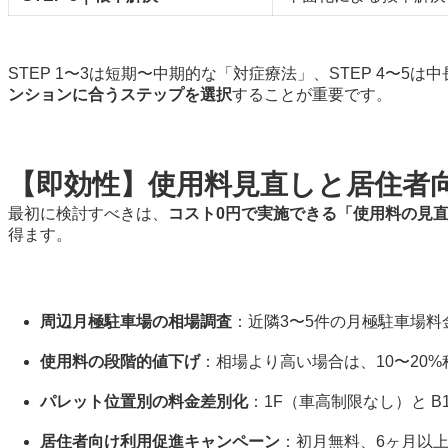
STEP 1〜3は短期〜中期的な「対症療法」、STEP 4〜
ンションに合うステップを選択
することが重要です。
【即効性】使用料見直しと居住者
最初に検討すべきは、
コスト0円で実施できる「使用料の見
得ます。
周辺月極駐車場の相場調査
：近隣3〜5件の月極駐車場料
使用料の段階的値下げ
：相場より高い場合は、10〜20
パレット位置別の料金差別化
：1F（車高制限なし）と 
居住者向け利用促進キャンペーン
：初月無料、6ヶ月以