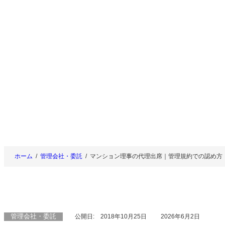
内
容
を
ス
キ
ッ
プ
ホーム
管理会社・委託
マンション理事の代理出席｜管理規約での認め方・
管理会社・委託
公開日:
2018年10月25日
2026年6月2日