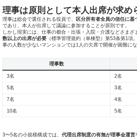
理事は原則として本人出席が求め
理事は総会で選任される役員で、
区分所有者全員の信任に基
であり、本人が出席して議論に参加することが原則です。
しかし現実には、仕事の都合・出張・入院・介護などさまざ
数以上の出席が必要
（標準管理規約（単棟型）第53条第1
事の人数が少ないマンションでは1人の欠席で開催が困難に
理事数
3名
2名
5名
3名
7名
4名
10名
5名
3〜5名の小規模構成では、
代理出席制度の有無が理事会運営