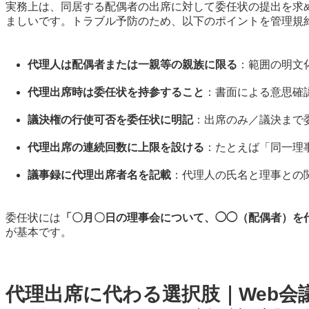
実務上は、同居する配偶者の出席に対して委任状の提出を求
ましいです。トラブル予防のため、以下のポイントを管理規
代理人は配偶者または一親等の親族に限る
：範囲の明文
代理出席時は委任状を持参すること
：書面による意思確
議決権の行使可否を委任状に明記
：出席のみ／議決まで
代理出席の連続回数に上限を設ける
：たとえば「同一理
議事録に代理出席者名を記載
：代理人の氏名と理事との
委任状には
「〇月〇日の理事会について、◯◯（配偶者）を
が基本です。
代理出席に代わる選択肢｜Web会