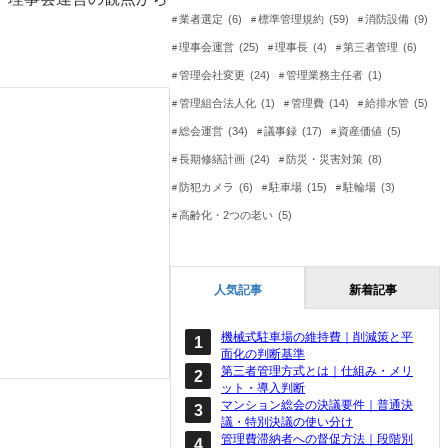
業者選定
(6)
標準管理規約
(59)
消防設備
(9)
理事会運営
(25)
理事長
(4)
第三者管理
(6)
管理会社変更
(24)
管理業務主任者
(1)
管理組合法人化
(1)
管理費
(14)
給排水管
(5)
総会運営
(34)
議事録
(17)
資産価値
(5)
長期修繕計画
(24)
防災・災害対策
(8)
防犯カメラ
(6)
駐車場
(15)
駐輪場
(3)
高齢化・2つの老い
(5)
人気記事
新着記事
機械式駐車場の維持費｜削減策と平
面化の判断基準
第三者管理方式とは｜仕組み・メリ
ット・導入判断
マンション総会の決議要件｜普通決
議・特別決議の使い分け
管理費滞納者への督促方法｜段階別