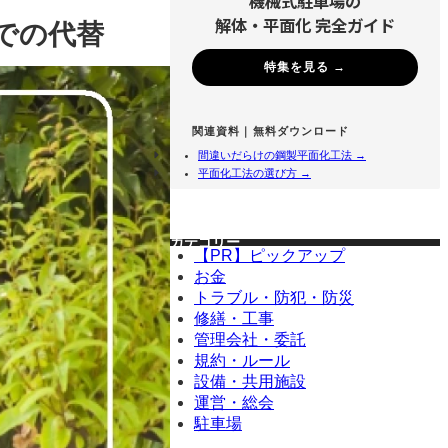
機械式駐車場の
解体・平面化 完全ガイド
での代替
特集を見る →
関連資料｜無料ダウンロード
間違いだらけの鋼製平面化工法 →
平面化工法の選び方 →
カテゴリー
【PR】ピックアップ
お金
トラブル・防犯・防災
修繕・工事
管理会社・委託
規約・ルール
設備・共用施設
運営・総会
駐車場