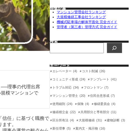
特集記事
マンション管理会社ランキング
大規模修繕工事会社ランキング
機械式駐車場の解体平面化 完全ガイド
管理者（第三者）管理方式 完全ガイド
検索
検
索
キーワード
エレベーター
(4)
コスト削減
(26)
コミュニティ形成
(24)
テンプレート
(41)
」
──理事の代理出席
トラブル対応
(34)
フロントマン
(7)
小規模マンションで
マンション管理士
(20)
住民合意形成
(7)
使用細則
(24)
保険
(4)
修繕委員会
(4)
修繕積立金
(22)
共用部分と専有部分
(11)
「信任」に基づく職務で
区分所有法
(4)
大規模修繕
(31)
建物診断
(3)
ります。
新任理事
(5)
案内文・掲示物
(16)
、理事会運営の観点から