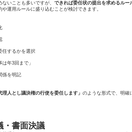
めないことも多いですが、
できれば委任状の提出を求めるルー
約や運用ルールに盛り込むことが検討できます。
化
認
委任するかを選択
事は年3回まで」
関係を明記
代理人とし議決権の行使を委任します」
のような形式で、明確
議・書面決議