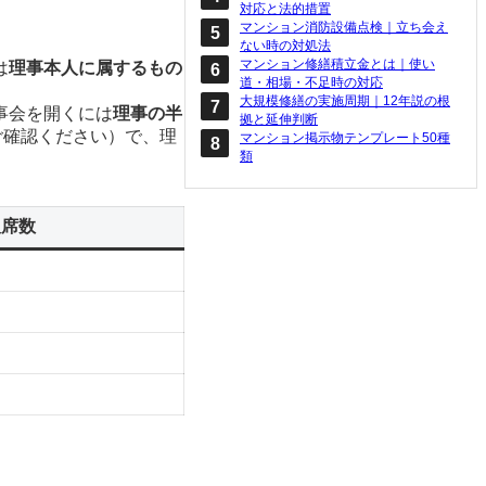
対応と法的措置
マンション消防設備点検｜立ち会え
ない時の対処法
マンション修繕積立金とは｜使い
は
理事本人に属するもの
道・相場・不足時の対応
大規模修繕の実施周期｜12年説の根
事会を開くには
理事の半
拠と延伸判断
ご確認ください）で、理
マンション掲示物テンプレート50種
類
欠席数