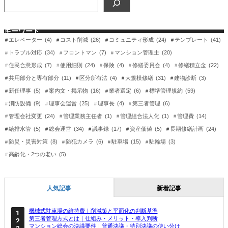
索
キーワード
エレベーター
(4)
コスト削減
(26)
コミュニティ形成
(24)
テンプレート
(41)
トラブル対応
(34)
フロントマン
(7)
マンション管理士
(20)
住民合意形成
(7)
使用細則
(24)
保険
(4)
修繕委員会
(4)
修繕積立金
(22)
共用部分と専有部分
(11)
区分所有法
(4)
大規模修繕
(31)
建物診断
(3)
新任理事
(5)
案内文・掲示物
(16)
業者選定
(6)
標準管理規約
(59)
消防設備
(9)
理事会運営
(25)
理事長
(4)
第三者管理
(6)
管理会社変更
(24)
管理業務主任者
(1)
管理組合法人化
(1)
管理費
(14)
給排水管
(5)
総会運営
(34)
議事録
(17)
資産価値
(5)
長期修繕計画
(24)
防災・災害対策
(8)
防犯カメラ
(6)
駐車場
(15)
駐輪場
(3)
高齢化・2つの老い
(5)
人気記事
新着記事
機械式駐車場の維持費｜削減策と平面化の判断基準
第三者管理方式とは｜仕組み・メリット・導入判断
マンション総会の決議要件｜普通決議・特別決議の使い分け