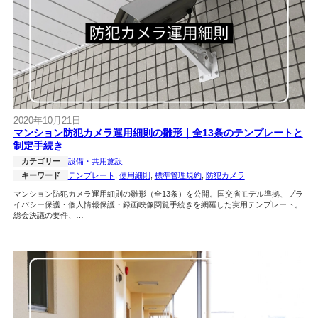
2020年10月21日
マンション防犯カメラ運用細則の雛形｜全13条のテンプレートと
制定手続き
カテゴリー
設備・共用施設
キーワード
テンプレート
, 
使用細則
, 
標準管理規約
, 
防犯カメラ
マンション防犯カメラ運用細則の雛形（全13条）を公開。国交省モデル準拠、プラ
イバシー保護・個人情報保護・録画映像閲覧手続きを網羅した実用テンプレート。
総会決議の要件、…