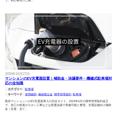
で、初心者向けに網…
2020年10月27日
マンションのEV充電器設置｜補助金・決議要件・機械式駐車場対
応の全知識
カテゴリー
駐車場
キーワード
使用細則
, 
修繕積立金
, 
標準管理規約
, 
駐車場
既存マンションへのEV充電器導入の完全ガイド。2024年6月の標準管理規約改正
で、加工の程度が小さい工事などは普通決議で実施可能と整理。充電設備向け補助
金（充電・充て…