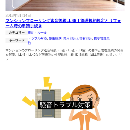
2018年8月14日
マンションフローリング遮音等級LL45｜管理規約規定とリフォ
ーム時の申請手続き
カテゴリー
規約・ルール
トラブル対応
, 
使用細則
, 
共用部分と専有部分
, 
標準管理規
キーワード
約
マンションのフローリング遮音等級（L値・LL値・LH値）の基準と管理規約の関係
を解説。LL45・LL40など等級別の性能比較、新旧JIS規格（ΔLL等級）の違い、リ
フ…