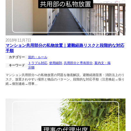
2018年11月7日
マンション共用部分の私物放置｜避難経路リスクと段階的な対応
手順
カテゴリー
規約・ルール
トラブル対応
, 
使用細則
, 
共用部分と専有部分
, 
案内文・掲
キーワード
示物
マンション共用部分への私物放置の問題を徹底解説。避難経路阻害・消防法上のリ
スク、放置されやすい場所と物品のパターン、段階的な対応手順（注意喚起→張り
紙→個別連絡→理事…