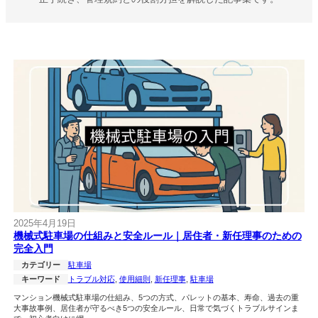
2025年4月19日
機械式駐車場の仕組みと安全ルール｜居住者・新任理事のための
完全入門
カテゴリー
駐車場
キーワード
トラブル対応
, 
使用細則
, 
新任理事
, 
駐車場
マンション機械式駐車場の仕組み、5つの方式、パレットの基本、寿命、過去の重
大事故事例、居住者が守るべき5つの安全ルール、日常で気づくトラブルサインま