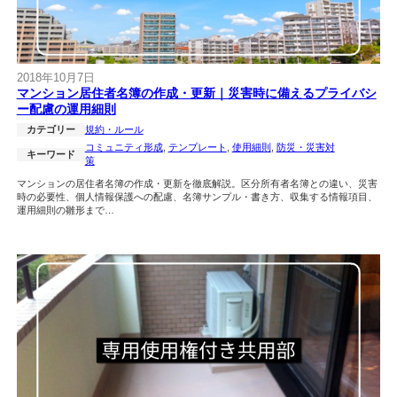
2018年10月7日
マンション居住者名簿の作成・更新｜災害時に備えるプライバシ
ー配慮の運用細則
カテゴリー
規約・ルール
コミュニティ形成
, 
テンプレート
, 
使用細則
, 
防災・災害対
キーワード
策
マンションの居住者名簿の作成・更新を徹底解説。区分所有者名簿との違い、災害
時の必要性、個人情報保護への配慮、名簿サンプル・書き方、収集する情報項目、
運用細則の雛形まで…