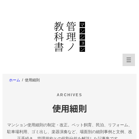
内
容
を
ス
キ
ッ
プ
ホーム
使用細則
ARCHIVES
使用細則
マンション使用細則の制定・改正。ペット飼育、民泊、リフォーム、
駐車場利用、ゴミ出し、楽器演奏など、場面別の細則事例と文例、改
正手続き、管理規約との役割分担を解説した記事集です。