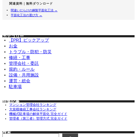
関連資料｜無料ダウンロード
間違いだらけの鋼製平面化工法 →
平面化工法の選び方 →
カテゴリー
【PR】ピックアップ
お金
トラブル・防犯・防災
修繕・工事
管理会社・委託
規約・ルール
設備・共用施設
運営・総会
駐車場
特集記事
マンション管理会社ランキング
大規模修繕工事会社ランキング
機械式駐車場の解体平面化 完全ガイド
管理者（第三者）管理方式 完全ガイド
検索
検