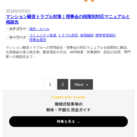
2018年8月8日
マンション騒音トラブル対策｜理事会の段階別対応マニュアルと
相談先
カテゴリー
規約・ルール
コミュニティ形成
, 
トラブル対応
, 
使用細則
, 
標準管理規約
, 
キーワード
理事会運営
マンション騒音トラブルへの管理組合・理事会の対応マニュアルを段階別に解説。
注意喚起の張り紙文例、騒音測定の方法、ADR制度・民事調停・訴訟の活用、専門
家への相談先まで…
1
2
Next
»
COMPLETE GUIDE
機械式駐車場の
解体・平面化 完全ガイド
特集を見る →