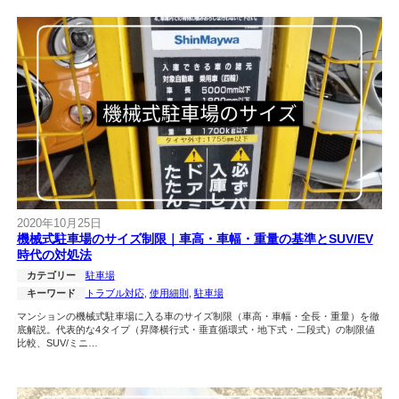
2020年10月25日
機械式駐車場のサイズ制限｜車高・車幅・重量の基準とSUV/EV
時代の対処法
カテゴリー
駐車場
キーワード
トラブル対応
, 
使用細則
, 
駐車場
マンションの機械式駐車場に入る車のサイズ制限（車高・車幅・全長・重量）を徹
底解説。代表的な4タイプ（昇降横行式・垂直循環式・地下式・二段式）の制限値
比較、SUV/ミニ…