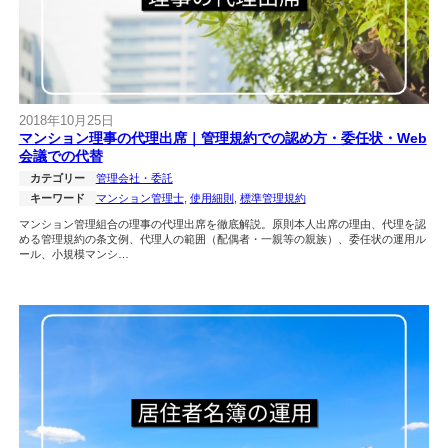
2018年10月25日
マンション理事の代理出席｜管理規約での認め方・委任状・Web
会議での代替
カテゴリー
管理会社・委託
キーワード
マンション管理士
, 
使用細則
, 
標準管理規約
マンション管理組合の理事の代理出席を徹底解説。原則本人出席の理由、代理を認
める管理規約の条文例、代理人の範囲（配偶者・一親等の親族）、委任状の運用ル
ール、小規模マンシ…