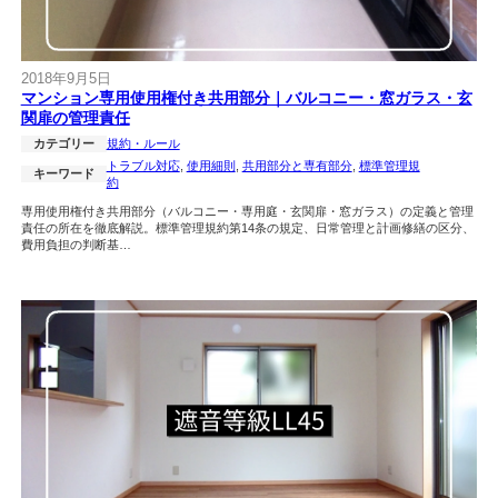
2018年9月5日
マンション専用使用権付き共用部分｜バルコニー・窓ガラス・玄
関扉の管理責任
カテゴリー
規約・ルール
トラブル対応
, 
使用細則
, 
共用部分と専有部分
, 
標準管理規
キーワード
約
専用使用権付き共用部分（バルコニー・専用庭・玄関扉・窓ガラス）の定義と管理
責任の所在を徹底解説。標準管理規約第14条の規定、日常管理と計画修繕の区分、
費用負担の判断基…