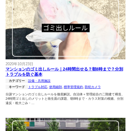
2020年10月23日
マンションのゴミ出しルール｜24時間出せる？朝8時まで？分別
トラブルを防ぐ基本
カテゴリー
設備・共用施設
キーワード
トラブル対応
, 
使用細則
, 
標準管理規約
, 
防犯カメラ
分譲マンションのゴミ出しルールを徹底解説。自治体＋管理組合の二階建て構造、
24時間ゴミ出しのメリットと衛生面の課題、朝8時まで・カラス対策の根拠、分別
違反・粗大ごみ・…