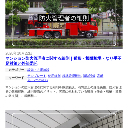
2020年10月22日
マンション防火管理者に関する細則｜雛形・報酬相場・なり手不
足対策と外部委託
カテゴリー
設備・共用施設
テンプレート
, 
使用細則
, 
標準管理規約
, 
消防設備
, 
高齢
キーワード
化・2つの老い
マンションの防火管理者に関する細則を徹底解説。消防法上の選任義務、防火管理
者の業務範囲、細則整備のメリット、実際に使われている雛形（任命・報酬・業務
の条文例）、報酬相…