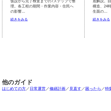
仮設から完了検査までの7ステップで整
底解説。
計
理。各工程の期間・作業内容・住民へ
構造、24
画
の影響…
生面の…
の
5
:
:
続きをみる
続きをみる
ス
大
テ
規
ッ
模
プ
修
と
繕
判
の
断
現
事
場
項
工
事
の
流
れ
他のガイド
｜
はじめての方
／
日常運営
／
修繕計画
／
見直す
／
困ったら
／
特
足
場
仮
設
か