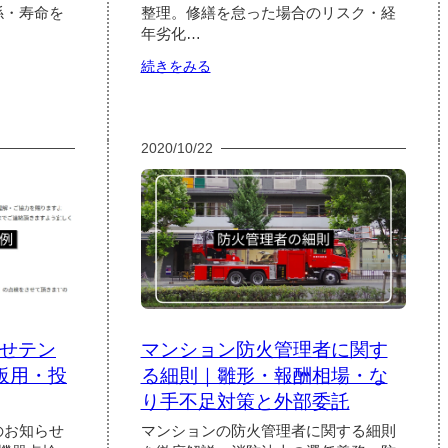
工
係・寿命を
整理。修繕を怠った場合のリスク・経
方
年劣化…
式
の
:
続きをみる
進
大
め
規
方
模
と
修
2020/10/22
成
繕
功
工
の
事
ポ
が
イ
必
ン
要
ト
な
理
由
｜
せテン
マンション防火管理者に関す
資
産
板用・投
る細則｜雛形・報酬相場・な
価
り手不足対策と外部委託
値
保
のお知らせ
マンションの防火管理者に関する細則
全・