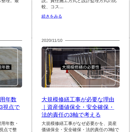
ら整理。最
説。責任施工方式と設計監理方式の比
較、コス…
:
続きをみる
小
規
模
マ
2020/11/10
ン
シ
ョ
ン
の
大
規
模
修
繕
用年数
大規模修繕工事が必要な理由
工
事
3視点で
｜資産価値保全・安全確保・
｜
法的責任の3軸で考える
責
任
耐用年数・
大規模修繕工事がなぜ必要かを、資産
施
視点で整
価値保全・安全確保・法的責任の3軸で