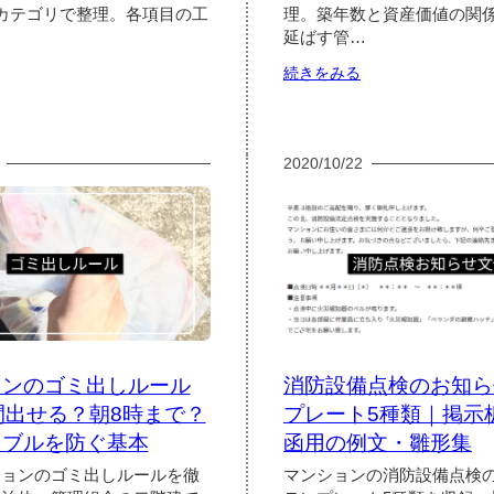
積
メ
カテゴリで整理。各項目の工
理。築年数と資産価値の関
立
リ
延ばす管…
金
ッ
値
ト
:
続きをみる
上
と
大
マ
げ
工
規
ン
の
期
模
シ
選
設
修
ョ
2020/10/22
択
計
繕
ン
肢
の
の
の
比
考
補
寿
較
え
修
命
方
項
と
目
耐
｜
用
外
年
壁・
数
防
｜
ョンのゴミ出しルール
消防設備点検のお知ら
水・
法
鉄
定・
間出せる？朝8時まで？
プレート5種類｜掲示
部・
物
ラブルを防ぐ基本
函用の例文・雛形集
シ
理・
ー
経
ションのゴミ出しルールを徹
マンションの消防設備点検
リ
済