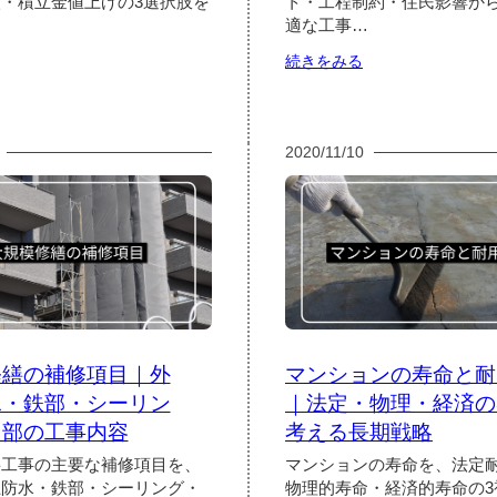
・積立金値上げの3選択肢を
ト・工程制約・住民影響か
適な工事…
:
続きをみる
大
規
規
模
模
修
修
繕
2020/11/10
繕
の
の
工
資
事
金
時
不
期
足
｜
対
春
応
夏
｜
秋
一
冬
修繕の補修項目｜外
マンションの寿命と耐
時
の
負
メ
水・鉄部・シーリン
｜法定・物理・経済の
担
リ
用部の工事内容
考える長期戦略
金・
ッ
借
ト・
繕工事の主要な補修項目を、
マンションの寿命を、法定
入・
デ
上防水・鉄部・シーリング・
物理的寿命・経済的寿命の3