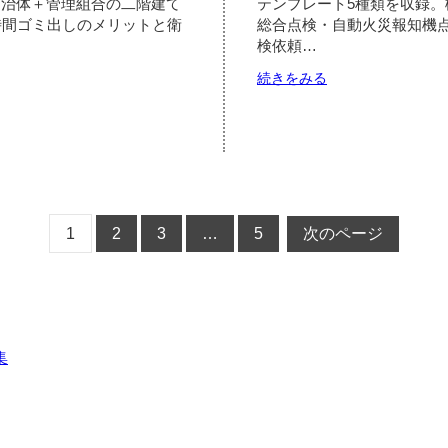
自治体＋管理組合の二階建て
テンプレート5種類を収録。
ン
の
時間ゴミ出しのメリットと衛
総合点検・自動火災報知機
3
グ・
検依頼…
視
共
点
用
:
続きをみる
で
部
マ
消
考
の
ン
防
え
工
シ
設
る
事
ョ
備
長
内
ン
点
期
容
の
検
戦
ゴ
の
略
ミ
お
1
2
3
…
5
次のページ
出
知
し
ら
ル
せ
ー
テ
ル
ン
｜
プ
集
24
レ
時
ー
間
ト
出
5
せ
種