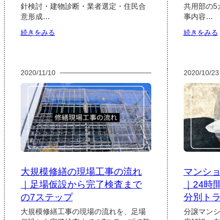
vs
針検討・建物診断・業者選定・住民合
共用部の5
独
意形成…
事内容…
立
系・
:
:
続きをみる
続きをみる
工
大
法
規
別
模
費
修
2020/11/10
2020/10/23
用
繕
と
の
選
検
び
討
方
か
ら
実
施
ま
で
大規模修繕の現場工事の流れ
マンシ
の
流
｜足場仮設から完了検査まで
｜24時
れ
の7ステップ
分別ト
｜
3
大規模修繕工事の現場の流れを、足場
分譲マン
年