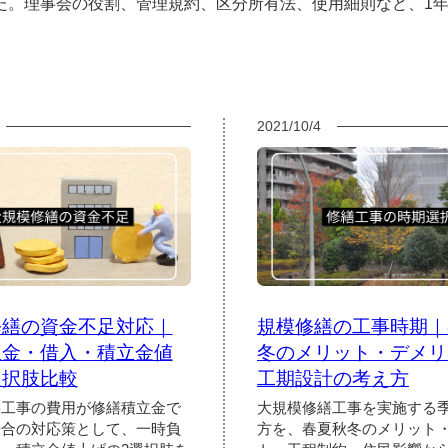
た。理事会の役割、管理規約、区分所有法、使用細則など、1
2021/10/4
修繕の資金不足対応｜
規模修繕の工事時期｜
担金・借入・積立金値
冬のメリット・デメリ
選択肢比較
工期設計の考え方
繕工事の費用が修繕積立金で
大規模修繕工事を実施する
場合の対応策として、一時負
方を、春夏秋冬のメリット