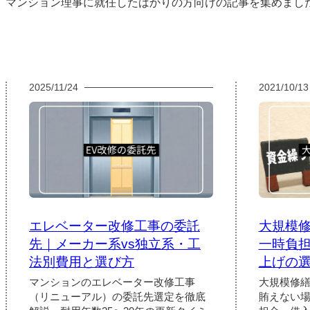
マンション理事に就任したばかりの方向けの記事を集めまし
2025/11/24
2021/10/13
エレベーター改修工事の委託
大規模
先｜メーカー系vs独立系・工
一時負
法別費用と選び方
上げの
マンションのエレベーター改修工事
大規模修
（リニューアル）の委託先選定を徹底
賄えない