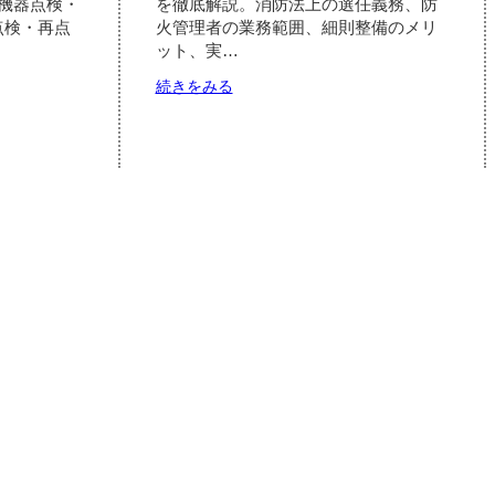
機器点検・
を徹底解説。消防法上の選任義務、防
安
点検・再点
火管理者の業務範囲、細則整備のメリ
全
ット、実…
確
保・
:
続きをみる
法
マ
的
ン
責
シ
任
ョ
の
ン
3
防
軸
火
で
管
考
理
え
者
る
に
関
す
る
細
則
｜
雛
形・