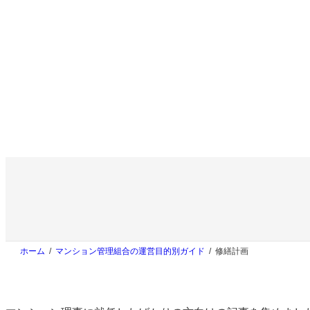
内
容
を
ス
キ
ッ
プ
ホーム
マンション管理組合の運営目的別ガイド
修繕計画