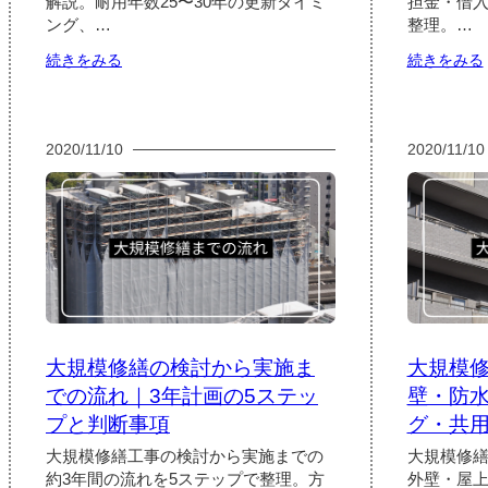
解説。耐用年数25〜30年の更新タイミ
担金・借入
ング、…
整理。…
:
:
続きをみる
続きをみる
エ
レ
ベ
ー
2020/11/10
2020/11/10
タ
ー
改
修
工
事
の
委
託
先
大規模修繕の検討から実施ま
大規模
｜
メ
での流れ｜3年計画の5ステッ
壁・防
ー
プと判断事項
グ・共
カ
ー
大規模修繕工事の検討から実施までの
大規模修
系
約3年間の流れを5ステップで整理。方
外壁・屋