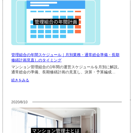
管
理・
理
管
士
理
の
会
資
社
格
管
と
理
仕
な
事
ど
内
外
容
部
管理組合の年間スケジュール｜月別業務・通常総会準備・長期
｜
専
修繕計画見直しのタイミング
受
門
験・
マンション管理組合の1年間の運営スケジュールを月別に解説。
家
合
通常総会の準備、長期修繕計画の見直し、決算・予算編成…
に
格
よ
:
続きをみる
後・
る
管
管
運
理
理
営
組
業
方
合
務
2020/8/10
式
の
主
の
年
任
名
間
者
称
ス
と
と
ケ
の
違
ジ
違