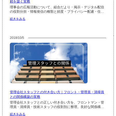
頼を築く実務
｜
管
理事会の広報活動について、組合だより・掲示・デジタル配信
理
の役割分担・情報発信の種類と頻度・プライバシー配慮・住…
士・
:
続きをみる
弁
理
護
事
士・
会
建
の
築
2018/10/5
広
士・
報
司
活
法
動
書
｜
士
組
の
合
使
だ
い
よ
分
り・
け
掲
示・
管理会社スタッフとの付き合い方｜フロント・管理員・清掃員
デ
との関係構築の実務
ジ
タ
管理会社スタッフとの正しい付き合い方を、フロントマン・管
ル
理員・清掃員・技術スタッフの役割別に整理。良好な関係構…
配
:
続きをみる
信