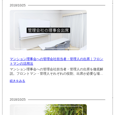
合
託
2018/10/25
の
の
事
メ
前
リ
説
ッ
明
ト・
会
デ
｜
メ
総
リ
会
ッ
を
ト
ス
ム
マンション理事会への管理会社担当者・管理人の出席｜フロン
ー
トマンの活用法
ズ
に
マンション理事会への管理会社担当者・管理人の出席を徹底解
す
説。フロントマン・管理人それぞれの役割、出席が必要な場…
る
:
続きをみる
開
マ
催
ン
目
シ
的・
ョ
プ
2018/10/25
ン
ロ
理
グ
事
ラ
会