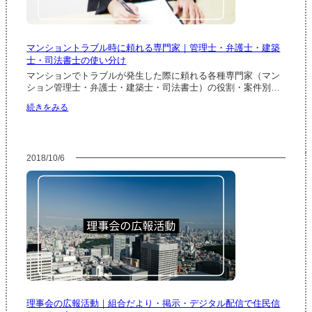
｜
管
理
規
マンショントラブル時に頼れる専門家｜管理士・弁護士・建築
約
士・司法書士の使い分け
で
の
マンションでトラブルが発生した際に頼れる各種専門家（マン
認
ション管理士・弁護士・建築士・司法書士）の役割・案件別…
め
:
続きをみる
方・
マ
委
ン
任
シ
状・
ョ
Web
2018/10/6
ン
会
ト
議
ラ
で
ブ
の
ル
代
時
替
に
頼
れ
る
専
門
理事会の広報活動｜組合だより・掲示・デジタル配信で住民信
家