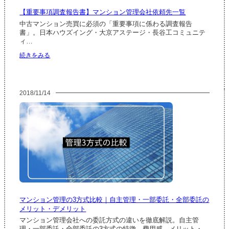
活
ン
【重要事項調査報告書】マンション管理会社依頼先一覧
用
グ
場
中古マンション売買に必須の「重要事項に係わる調査報告
面・
書」。日本ハウズイング・大京アステージ・長谷工コミュニテ
費
ィ…
用
:
続きをみる
感・
【重
顧
要
問
事
契
項
約
2018/11/14
調
の
査
実
報
務
告
書】
マ
ン
シ
ョ
ン
管
理
マンション管理の3方式比較｜自主管理・一部委託・全部委託の
会
メリット・デメリット
社
依
マンション管理会社への委託方式の違いを徹底解説。自主管
頼