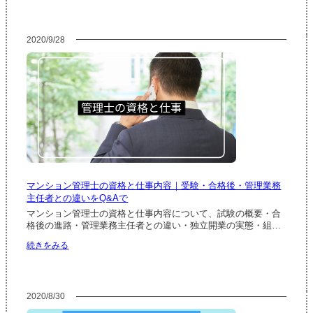
ン
シ
ョ
2020/9/28
ン
管
理
組
合
の
「第
三
者
管
理」
と
マンション管理士の資格と仕事内容｜受験・合格後・管理業務
は
主任者との違いをQ&Aで
｜
理
マンション管理士の資格と仕事内容について、試験の概要・合
事
格後の進路・管理業務主任者との違い・独立開業の実態・組…
長
:
続きをみる
代
マ
行・
ン
管
シ
理
ョ
者
2020/8/30
ン
管