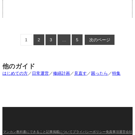
管
で
理
住
会
民
社
信
ス
頼
タ
を
ッ
築
フ
く
1
2
3
…
5
次のページ
と
実
の
務
付
き
合
他のガイド
い
はじめての方
／
日常運営
／
修繕計画
／
見直す
／
困ったら
／
特集
方
｜
フ
ロ
ン
ト・
管
理
員・
清
掃
員
マンカン教科書にできること
記事掲載について
プライバシーポリシー
免責事項
運営会社
と