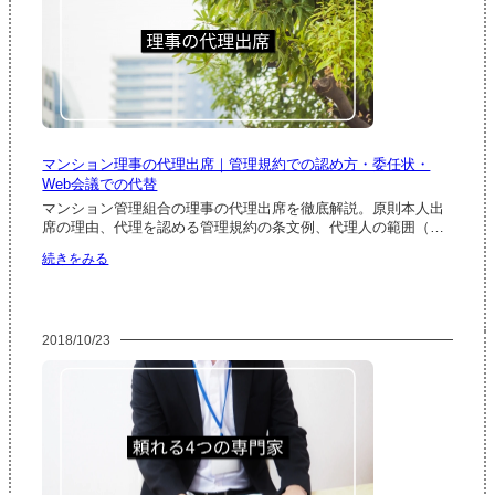
ム・
へ
進
の
行
管
実
理
務
会
社
担
当
マンション理事の代理出席｜管理規約での認め方・委任状・
者・
Web会議での代替
管
理
マンション管理組合の理事の代理出席を徹底解説。原則本人出
人
席の理由、代理を認める管理規約の条文例、代理人の範囲（…
の
:
続きをみる
出
マ
席
ン
｜
シ
フ
ョ
ロ
2018/10/23
ン
ン
理
ト
事
マ
の
ン
代
の
理
活
出
用
席
法