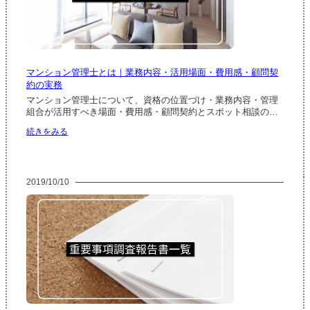
い
ュ
い
を
ー
を
整
ル
Q&A
理
｜
で
月
別
マンション管理士とは｜業務内容・活用場面・費用感・顧問契
業
約の実務
務・
通
マンション管理士について、資格の位置づけ・業務内容・管理
常
組合が活用すべき場面・費用感・顧問契約とスポット相談の…
総
:
続きをみる
会
マ
準
ン
備・
シ
長
ョ
期
2019/10/10
ン
修
管
繕
理
計
士
画
と
見
は
直
｜
し
業
の
務
タ
内
イ
容・
ミ