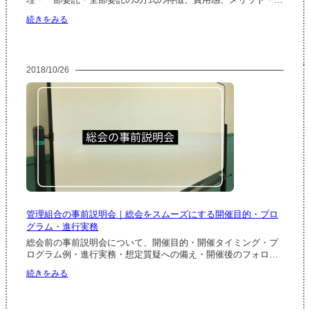
理・一部委託・全部委託の3方式の特徴、費用感、メリット・…
先
:
続きをみる
一
マ
覧
ン
シ
ョ
2018/10/26
ン
管
理
の
3
方
式
比
較
｜
自
主
管理組合の事前説明会｜総会をスムーズにする開催目的・プロ
管
理・
グラム・進行実務
一
総会前の事前説明会について、開催目的・開催タイミング・プ
部
ログラム例・進行実務・想定質疑への備え・開催後のフォロ…
委
:
託・
続きをみる
管
全
理
部
組
委