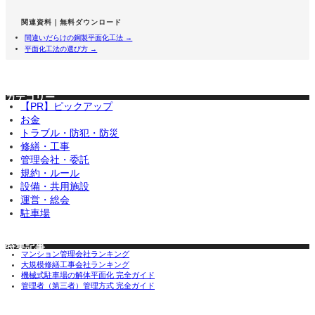
関連資料｜無料ダウンロード
間違いだらけの鋼製平面化工法 →
平面化工法の選び方 →
カテゴリー
【PR】ピックアップ
お金
トラブル・防犯・防災
修繕・工事
管理会社・委託
規約・ルール
設備・共用施設
運営・総会
駐車場
特集記事
マンション管理会社ランキング
大規模修繕工事会社ランキング
機械式駐車場の解体平面化 完全ガイド
管理者（第三者）管理方式 完全ガイド