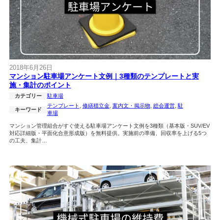
2018年6月26日
マンション駐車場アンケート文例｜3種類のテンプレートと実
施・集計のポイント
カテゴリー
駐車場
テンプレート
, 
修繕積立金
, 
案内文・掲示物
, 
総会運営
, 
駐
キーワード
車場
マンション管理組合がすぐ使える駐車場アンケート文例を3種類（基本版・SUV/EV
対応詳細版・平面化合意形成版）を無料提供。実施前の準備、回収率を上げる5つ
の工夫、集計…