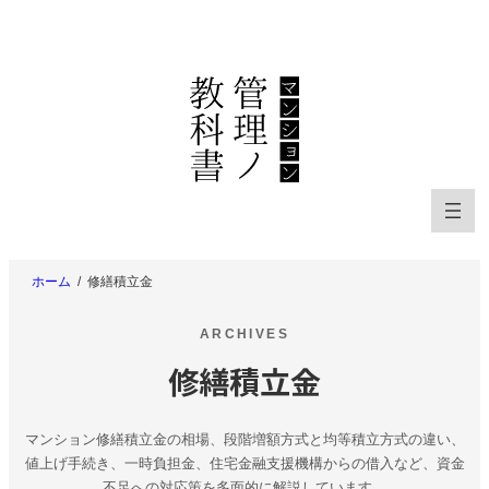
内
容
を
ス
キ
ッ
プ
ホーム
修繕積立金
ARCHIVES
修繕積立金
マンション修繕積立金の相場、段階増額方式と均等積立方式の違い、
値上げ手続き、一時負担金、住宅金融支援機構からの借入など、資金
不足への対応策を多面的に解説しています。