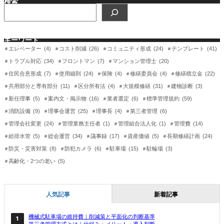
検索
検
索
キーワード
エレベーター
(4)
コスト削減
(26)
コミュニティ形成
(24)
テンプレート
(41)
トラブル対応
(34)
フロントマン
(7)
マンション管理士
(20)
住民合意形成
(7)
使用細則
(24)
保険
(4)
修繕委員会
(4)
修繕積立金
(22)
共用部分と専有部分
(11)
区分所有法
(4)
大規模修繕
(31)
建物診断
(3)
新任理事
(5)
案内文・掲示物
(16)
業者選定
(6)
標準管理規約
(59)
消防設備
(9)
理事会運営
(25)
理事長
(4)
第三者管理
(6)
管理会社変更
(24)
管理業務主任者
(1)
管理組合法人化
(1)
管理費
(14)
給排水管
(5)
総会運営
(34)
議事録
(17)
資産価値
(5)
長期修繕計画
(24)
防災・災害対策
(8)
防犯カメラ
(6)
駐車場
(15)
駐輪場
(3)
高齢化・2つの老い
(5)
人気記事
新着記事
機械式駐車場の維持費｜削減策と平面化の判断基準