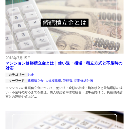
2018年7月15日
マンション修繕積立金とは｜使い道・相場・積立方式と不足時の
対応
カテゴリー
お金
キーワード
修繕積立金
, 
大規模修繕
, 
管理費
, 
長期修繕計画
マンションの修繕積立金について、使い道・金額の相場・均等積立と段階増額の違
い・不足時の対応までを整理。購入検討者や管理組合・理事会向けに、長期修繕計
画との連動や値上げ…