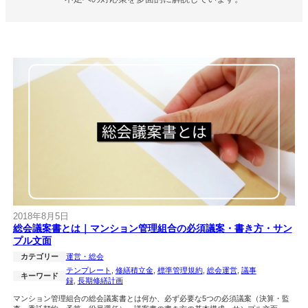
2018年8月5日
総会議案書とは｜マンション管理組合の必須議案・書き方・サン
プル文面
カテゴリー
運営・総会
テンプレート
, 
修繕積立金
, 
標準管理規約
, 
総会運営
, 
議事
キーワード
録
, 
長期修繕計画
マンション管理組合の総会議案書とは何か、必ず必要な5つの必須議案（決算・監