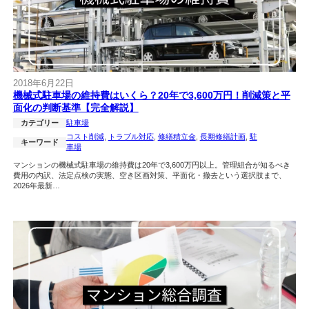
2018年6月22日
機械式駐車場の維持費はいくら？20年で3,600万円！削減策と平
面化の判断基準【完全解説】
カテゴリー
駐車場
コスト削減
, 
トラブル対応
, 
修繕積立金
, 
長期修繕計画
, 
駐
キーワード
車場
マンションの機械式駐車場の維持費は20年で3,600万円以上。管理組合が知るべき
費用の内訳、法定点検の実態、空き区画対策、平面化・撤去という選択肢まで、
2026年最新…