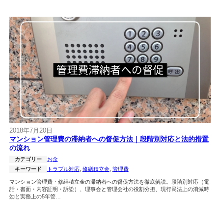
2018年7月20日
マンション管理費の滞納者への督促方法｜段階別対応と法的措置
の流れ
カテゴリー
お金
キーワード
トラブル対応
, 
修繕積立金
, 
管理費
マンション管理費・修繕積立金の滞納者への督促方法を徹底解説。段階別対応（電
話・書面・内容証明・訴訟）、理事会と管理会社の役割分担、現行民法上の消滅時
効と実務上の5年管…