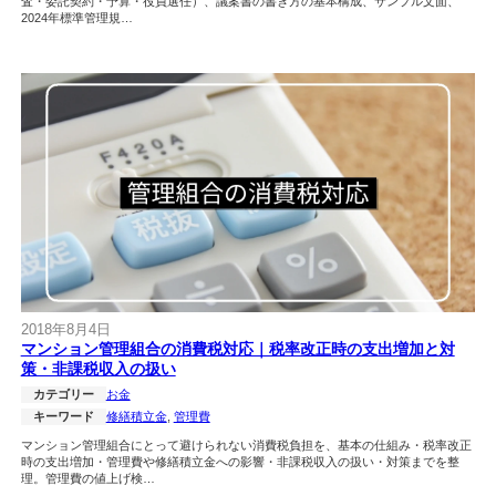
査・委託契約・予算・役員選任）、議案書の書き方の基本構成、サンプル文面、
2024年標準管理規…
2018年8月4日
マンション管理組合の消費税対応｜税率改正時の支出増加と対
策・非課税収入の扱い
カテゴリー
お金
キーワード
修繕積立金
, 
管理費
マンション管理組合にとって避けられない消費税負担を、基本の仕組み・税率改正
時の支出増加・管理費や修繕積立金への影響・非課税収入の扱い・対策までを整
理。管理費の値上げ検…