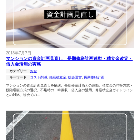
2018年7月7日
マンションの資金計画見直し｜長期修繕計画連動・積立金改定・
借入金活用の実務
カテゴリー
お金
キーワード
コスト削減
, 
修繕積立金
, 
総会運営
, 
長期修繕計画
マンションの資金計画見直しを解説。長期修繕計画との連動、積立金の均等方式・
段階増額方式の選択、不足時の一時徴収・借入金の活用、修繕積立金ガイドライン
との対比、総会での…