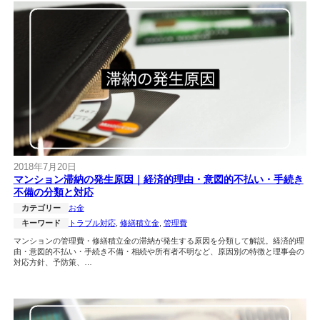
2018年7月20日
マンション滞納の発生原因｜経済的理由・意図的不払い・手続き
不備の分類と対応
カテゴリー
お金
キーワード
トラブル対応
, 
修繕積立金
, 
管理費
マンションの管理費・修繕積立金の滞納が発生する原因を分類して解説。経済的理
由・意図的不払い・手続き不備・相続や所有者不明など、原因別の特徴と理事会の
対応方針、予防策、…