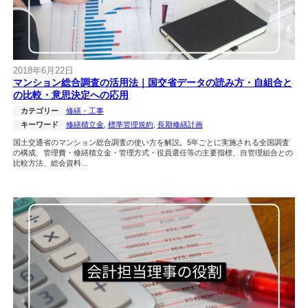
2018年6月22日
マンション総合調査の活用法｜国交省データの読み方・自組合と
の比較・意思決定への応用
カテゴリー
修繕・工事
キーワード
修繕積立金
, 
標準管理規約
, 
長期修繕計画
国土交通省のマンション総合調査の使い方を解説。5年ごとに実施される全国調査
の構成、管理費・修繕積立金・管理方式・役員選任等の主要指標、自管理組合との
比較方法、総会資料…