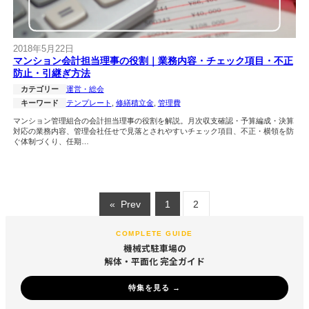
2018年5月22日
マンション会計担当理事の役割｜業務内容・チェック項目・不正
防止・引継ぎ方法
カテゴリー
運営・総会
キーワード
テンプレート
, 
修繕積立金
, 
管理費
マンション管理組合の会計担当理事の役割を解説。月次収支確認・予算編成・決算
対応の業務内容、管理会社任せで見落とされやすいチェック項目、不正・横領を防
ぐ体制づくり、任期…
«
Prev
1
2
COMPLETE GUIDE
機械式駐車場の
解体・平面化 完全ガイド
特集を見る →