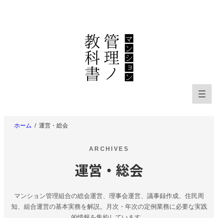
内
容
を
ス
キ
ッ
プ
ホーム
運営・総会
ARCHIVES
運営・総会
マンション管理組合の総会運営、理事会運営、議事録作成、住民周
知、組合運営の基本実務を解説。月次・年次の定例業務に必要な実践
的情報を集約しています。