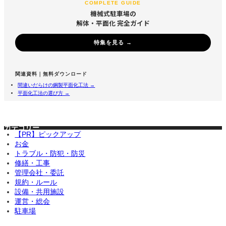
COMPLETE GUIDE
機械式駐車場の
解体・平面化 完全ガイド
特集を見る →
関連資料｜無料ダウンロード
間違いだらけの鋼製平面化工法 →
平面化工法の選び方 →
カテゴリー
【PR】ピックアップ
お金
トラブル・防犯・防災
修繕・工事
管理会社・委託
規約・ルール
設備・共用施設
運営・総会
駐車場