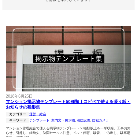
2018年6月25日
マンション掲示物テンプレート50種類｜コピペで使える張り紙・
お知らせの雛形集
カテゴリー
運営・総会
キーワード
テンプレート
, 
案内文・掲示物
, 
消防設備
, 
防犯カメラ
マンション管理組合で使える掲示物テンプレート50種類以上を一挙収録。工事お知
らせ、引越し、鍵紛失、訪問セールス注意、ペット飼育、騒音、ごみ出し、駐車場