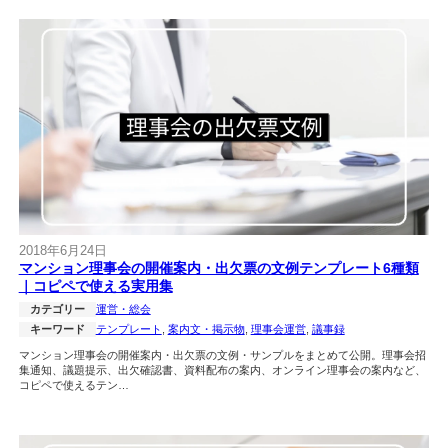
2018年6月24日
マンション理事会の開催案内・出欠票の文例テンプレート6種類
｜コピペで使える実用集
カテゴリー
運営・総会
キーワード
テンプレート
, 
案内文・掲示物
, 
理事会運営
, 
議事録
マンション理事会の開催案内・出欠票の文例・サンプルをまとめて公開。理事会招
集通知、議題提示、出欠確認書、資料配布の案内、オンライン理事会の案内など、
コピペで使えるテン…