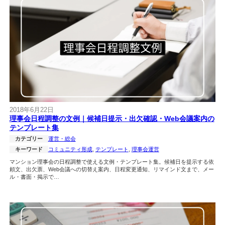
2018年6月22日
理事会日程調整の文例｜候補日提示・出欠確認・Web会議案内の
テンプレート集
カテゴリー
運営・総会
キーワード
コミュニティ形成
, 
テンプレート
, 
理事会運営
マンション理事会の日程調整で使える文例・テンプレート集。候補日を提示する依
頼文、出欠票、Web会議への切替え案内、日程変更通知、リマインド文まで、メー
ル・書面・掲示で…