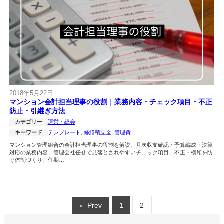
2018年5月22日
マンション会計担当理事の役割｜業務内容・チェック項目・不正
防止・引継ぎ方法
カテゴリー
運営・総会
キーワード
テンプレート
, 
修繕積立金
, 
管理費
マンション管理組合の会計担当理事の役割を解説。月次収支確認・予算編成・決算
対応の業務内容、管理会社任せで見落とされやすいチェック項目、不正・横領を防
ぐ体制づくり、任期…
«
Prev
1
2