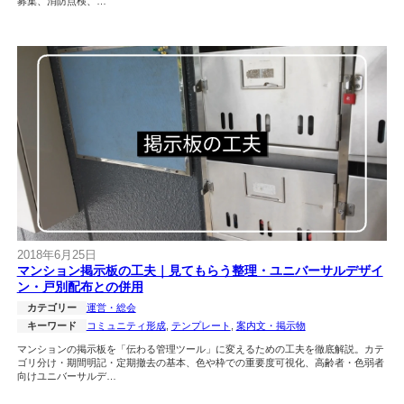
募集、消防点検、…
2018年6月25日
マンション掲示板の工夫｜見てもらう整理・ユニバーサルデザイ
ン・戸別配布との併用
カテゴリー
運営・総会
キーワード
コミュニティ形成
, 
テンプレート
, 
案内文・掲示物
マンションの掲示板を「伝わる管理ツール」に変えるための工夫を徹底解説。カテ
ゴリ分け・期間明記・定期撤去の基本、色や枠での重要度可視化、高齢者・色弱者
向けユニバーサルデ…