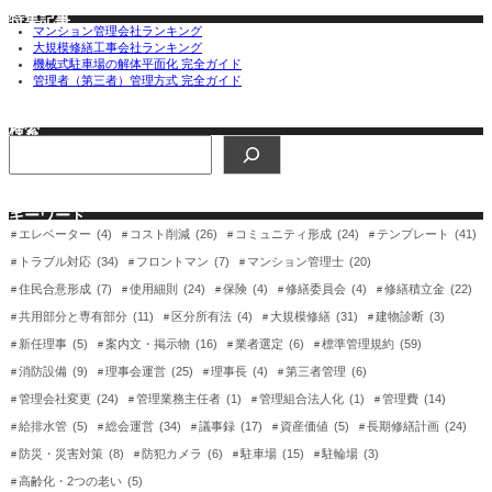
特集記事
マンション管理会社ランキング
大規模修繕工事会社ランキング
機械式駐車場の解体平面化 完全ガイド
管理者（第三者）管理方式 完全ガイド
検索
検
索
キーワード
エレベーター
(4)
コスト削減
(26)
コミュニティ形成
(24)
テンプレート
(41)
トラブル対応
(34)
フロントマン
(7)
マンション管理士
(20)
住民合意形成
(7)
使用細則
(24)
保険
(4)
修繕委員会
(4)
修繕積立金
(22)
共用部分と専有部分
(11)
区分所有法
(4)
大規模修繕
(31)
建物診断
(3)
新任理事
(5)
案内文・掲示物
(16)
業者選定
(6)
標準管理規約
(59)
消防設備
(9)
理事会運営
(25)
理事長
(4)
第三者管理
(6)
管理会社変更
(24)
管理業務主任者
(1)
管理組合法人化
(1)
管理費
(14)
給排水管
(5)
総会運営
(34)
議事録
(17)
資産価値
(5)
長期修繕計画
(24)
防災・災害対策
(8)
防犯カメラ
(6)
駐車場
(15)
駐輪場
(3)
高齢化・2つの老い
(5)