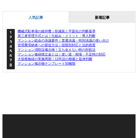
人気記事
新着記事
機械式駐車場の維持費｜削減策と平面化の判断基準
第三者管理方式とは｜仕組み・メリット・導入判断
マンション総会の決議要件｜普通決議・特別決議の使い分け
管理費滞納者への督促方法｜段階別対応と法的措置
マンション消防設備点検｜立ち会えない時の対処法
マンション修繕積立金とは｜使い道・相場・不足時の対応
大規模修繕の実施周期｜12年説の根拠と延伸判断
マンション掲示物テンプレート50種類