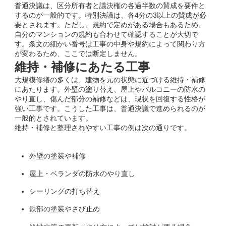
普通決議は、区分所有者と議決権の各過半数の賛成を要件と
するのが一般的です。特別決議は、各4分の3以上の賛成が必
要とされます。ただし、規約で定めがある場合もあるため、
自分のマンションの規約も合わせて確認することが大切で
す。条文の細かい番号は工事の中身や規約によって関わり方
が変わるため、ここでは断定しません。
維持・補修にあたる工事
大規模修繕の多くは、建物を元の状態に近づける維持・補修
にあたります。外壁の塗り替え、屋上やバルコニーの防水の
やり直し、傷んだ部分の補修などは、現状を回復する性格が
強い工事です。こうした工事は、普通決議で進められるのが
一般的とされています。
維持・補修と整理されやすい工事の例は次の通りです。
外壁の塗装や補修
屋上・ベランダの防水のやり直し
シーリングの打ち替え
鉄部の塗装やさび止め