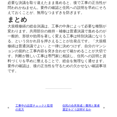
必要な決議を取り違えたまま進めると、後で工事の正当性が
問われかねません。要件の確認と住民への説明を早めにそろ
えておくことが、無用なつまずきを防ぎます。
まとめ
大規模修繕の総会決議は、工事の中身によって必要な種類が
変わります。共用部分の維持・補修は普通決議で進めるのが
一般的、形状や効用を著しく変える工事は特別決議になりう
る、という分かれ目を押さえることが出発点です。「大規模
修繕は普通決議でよい」と一律に決めつけず、自分のマンシ
ョンの規約と工事内容を突き合わせて確かめることが大切で
す。判断が難しい工事は専門家に相談し、住民への説明と資
料づくりを早めに整えることで、総会を無理なく通せます。
要件の確認は、後の正当性を守るための欠かせない確認事項
です。
工事中の品質チェックと監理
住民の合意形成｜費用と業者
«
»
の見方
選定をどう説明するか