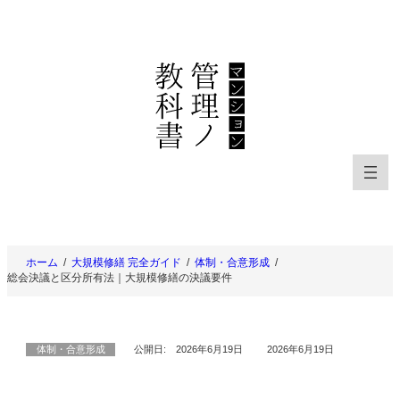
内
容
を
ス
キ
ッ
プ
ホーム
大規模修繕 完全ガイド
体制・合意形成
総会決議と区分所有法｜大規模修繕の決議要件
体制・合意形成
公開日:
2026年6月19日
2026年6月19日