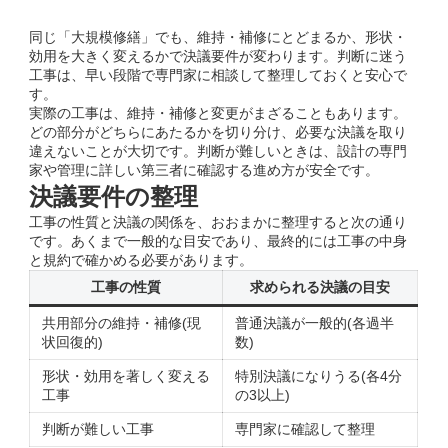
同じ「大規模修繕」でも、維持・補修にとどまるか、形状・
効用を大きく変えるかで決議要件が変わります。判断に迷う
工事は、早い段階で専門家に相談して整理しておくと安心で
す。
実際の工事は、維持・補修と変更がまざることもあります。
どの部分がどちらにあたるかを切り分け、必要な決議を取り
違えないことが大切です。判断が難しいときは、設計の専門
家や管理に詳しい第三者に確認する進め方が安全です。
決議要件の整理
工事の性質と決議の関係を、おおまかに整理すると次の通り
です。あくまで一般的な目安であり、最終的には工事の中身
と規約で確かめる必要があります。
工事の性質
求められる決議の目安
共用部分の維持・補修(現
普通決議が一般的(各過半
状回復的)
数)
形状・効用を著しく変える
特別決議になりうる(各4分
工事
の3以上)
判断が難しい工事
専門家に確認して整理