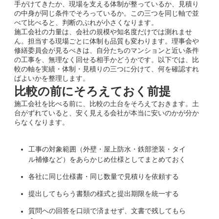
手がけてきたか、現場を支える体制が整っているか、見積り
の中身が同じ条件でそろっているか。この三つを同じ軸で並
べて比べると、判断のぶれが小さくなります。
施工会社の力量は、会社の規模や知名度だけでは測れませ
ん。担当する現場ごとに体制も品質も変わります。理事会や
修繕委員会が見るべきは、自分たちのマンションと近い条件
の工事を、無理なく回せる相手かどうかです。以下では、比
較の軸を実績・体制・見積りの三つに分けて、何を確認すれ
ばよいかを整理します。
比較の前にそろえておく前提
施工会社を比べる前に、比較の土台をそろえておきます。土
台がずれていると、安く見える会社が本当に安いのかが分か
らなくなります。
工事の対象範囲（外壁・屋上防水・鉄部塗装・タイ
ル補修など）をあらかじめ仕様としてまとめておく
各社に同じ仕様書・同じ数量で見積りを依頼する
提出してもらう書類の様式と提出期限を統一する
質問への回答を口頭で済ませず、文書で残してもら