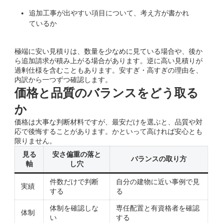
追加工事が出やすい項目について、考え方が書かれ
ているか
極端に安い見積りは、数量を少なめに見ている場合や、後か
ら追加請求が積み上がる場合があります。逆に高い見積りが
過剰仕様を含むこともあります。安すぎ・高すぎの理由を、
内訳から一つずつ確認します。
価格と品質のバランスをどう取る
か
価格は大事な判断材料ですが、最安だけを選ぶと、品質や対
応で後悔することがあります。かといって高ければ安心とも
限りません。
見る
安さ偏重の落と
バランスの取り方
軸
し穴
件数だけで判断
自分の建物に近い事例で見
実績
する
る
体制を確認しな
専任配置と有資格者を確認
体制
い
する