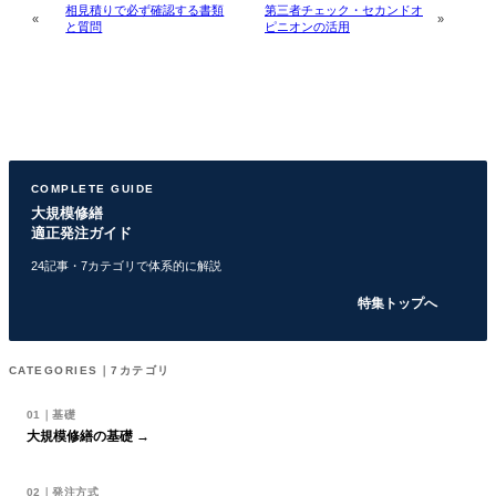
相見積りで必ず確認する書類
第三者チェック・セカンドオ
«
»
と質問
ピニオンの活用
COMPLETE GUIDE
大規模修繕
適正発注ガイド
24記事・7カテゴリで体系的に解説
特集トップへ
CATEGORIES｜7カテゴリ
01｜基礎
大規模修繕の基礎 →
02｜発注方式