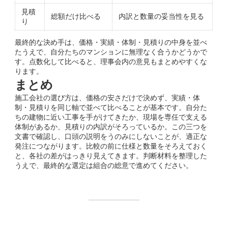
見積
総額だけ比べる
内訳と数量の妥当性を見る
り
最終的な決め手は、価格・実績・体制・見積りの中身を並べ
たうえで、自分たちのマンションに無理なく合うかどうかで
す。点数化して比べると、理事会内の意見もまとめやすくな
ります。
まとめ
施工会社の選び方は、価格の安さだけで決めず、実績・体
制・見積りを同じ軸で並べて比べることが基本です。自分た
ちの建物に近い工事を手がけてきたか、現場を専任で支える
体制があるか、見積りの内訳がそろっているか。この三つを
文書で確認し、口頭の説明をうのみにしないことが、適正な
発注につながります。比較の前に仕様と数量をそろえておく
と、各社の差がはっきり見えてきます。判断材料を整理した
うえで、最終的な選定は組合の総意で進めてください。