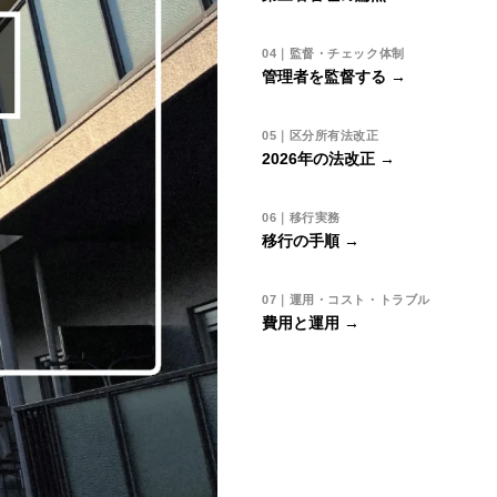
04｜監督・チェック体制
管理者を監督する →
05｜区分所有法改正
2026年の法改正 →
06｜移行実務
移行の手順 →
07｜運用・コスト・トラブル
費用と運用 →