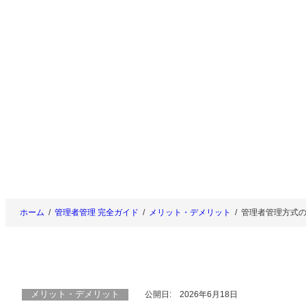
内
容
を
ス
キ
ッ
プ
ホーム
管理者管理 完全ガイド
メリット・デメリット
管理者管理方式
メリット・デメリット
公開日:
2026年6月18日