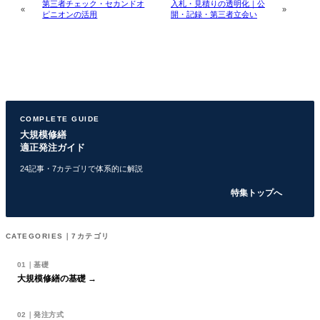
第三者チェック・セカンドオ
入札・見積りの透明化｜公
«
»
ピニオンの活用
開・記録・第三者立会い
COMPLETE GUIDE
大規模修繕
適正発注ガイド
24記事・7カテゴリで体系的に解説
特集トップへ
CATEGORIES｜7カテゴリ
01｜基礎
大規模修繕の基礎 →
02｜発注方式