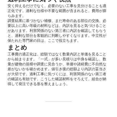
安く抑えるだけでなく、必要のない工事を見分けることも適
正化です。過剰な仕様や不要な範囲が含まれると、費用が膨
らみます。
調査結果に基づかない補修、まだ寿命のある部位の交換、必
要以上に高い等級の材料などは、内訳を見ると気づけること
があります。利害関係のない第三者に内訳を確認してもらう
と、過剰な部分を客観的に判断しやすくなります。中立性が
保たれた専門家の目は、ここで役立ちます。
まとめ
工事費の適正化は、総額ではなく数量内訳と単価を見ること
から始まります。「一式」が多い見積りは中身を確認し、数
量が建物の規模や調査に見合うか、単価や諸経費に不自然な
差がないかを確かめます。値引き後の総額より内訳の妥当さ
が大切です。過剰工事に気づくには、利害関係のない第三者
の確認も有効です。こうした確認材料をそろえて、組合が納
得して発注できる形を整えましょう。