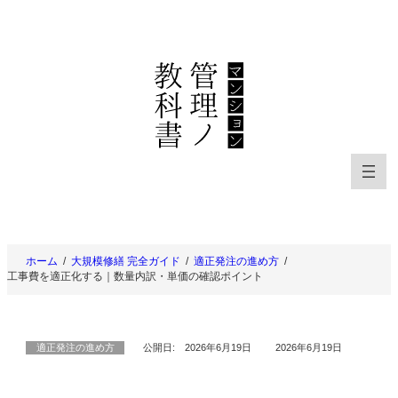
内
容
を
ス
キ
ッ
プ
ホーム
大規模修繕 完全ガイド
適正発注の進め方
工事費を適正化する｜数量内訳・単価の確認ポイント
適正発注の進め方
公開日:
2026年6月19日
2026年6月19日