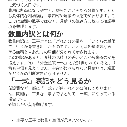
に気づく入口です。
費用は割高になりやすく、膨らむこともある分野です。ただ
し具体的な相場額は工事内容や建物の状態で変わります。こ
こでは金額の数字ではなく、見積りの読み方に絞って確認事
項を整理します。
数量内訳とは何か
数量内訳は、工事ごとに「どれだけの量を」「いくらの単価
で」行うかを書き出したものです。たとえば外壁塗装なら、
塗る面積と㎡あたりの単価が分かれて示されます。
この内訳があると、各社の見積りの差がどこから来るのかを
追えます。逆に「外壁塗装 一式」とだけ書かれていると、面
積も単価も見えません。中身が比べられない見積りは、適正
かどうかの判断材料になりません。
「一式」表記をどう見るか
仮設費など一部に「一式」が使われるのは珍しくありませ
ん。問題は、主要な工事までまとめて「一式」になっている
場合です。
確認したい点を挙げます。
主要な工事に数量と単価が示されているか