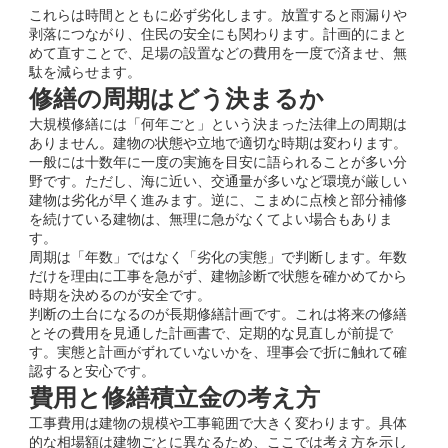
これらは時間とともに必ず劣化します。放置すると雨漏りや
剥落につながり、住民の安全にも関わります。計画的にまと
めて直すことで、足場の設置などの費用を一度で済ませ、無
駄を減らせます。
修繕の周期はどう決まるか
大規模修繕には「何年ごと」という決まった法律上の周期は
ありません。建物の状態や立地で適切な時期は変わります。
一般には十数年に一度の実施を目安に語られることが多い分
野です。ただし、海に近い、交通量が多いなど環境が厳しい
建物は劣化が早く進みます。逆に、こまめに点検と部分補修
を続けている建物は、無理に急がなくてよい場合もありま
す。
周期は「年数」ではなく「劣化の実態」で判断します。年数
だけを理由に工事を急がず、建物診断で状態を確かめてから
時期を決めるのが安全です。
判断の土台になるのが長期修繕計画です。これは将来の修繕
とその費用を見通した計画書で、定期的な見直しが前提で
す。実態と計画がずれていないかを、理事会で折に触れて確
認すると安心です。
費用と修繕積立金の考え方
工事費用は建物の規模や工事範囲で大きく変わります。具体
的な相場額は建物ごとに異なるため、ここでは考え方を示し