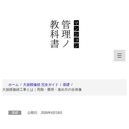
内
容
を
ス
キ
ッ
プ
ホーム
大規模修繕 完全ガイド
基礎
大規模修繕工事とは｜周期・費用・進め方の全体像
基礎
公開日:
2026年6月19日