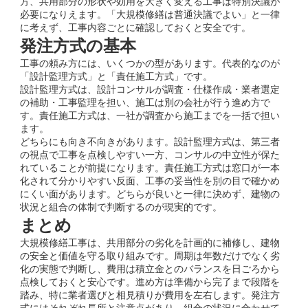
方、共用部分の形状や効用を大きく変える工事は特別決議が
必要になりえます。「大規模修繕は普通決議でよい」と一律
に考えず、工事内容ごとに確認しておくと安全です。
発注方式の基本
工事の頼み方には、いくつかの型があります。代表的なのが
「設計監理方式」と「責任施工方式」です。
設計監理方式は、設計コンサルが調査・仕様作成・業者選定
の補助・工事監理を担い、施工は別の会社が行う進め方で
す。責任施工方式は、一社が調査から施工までを一括で担い
ます。
どちらにも向き不向きがあります。設計監理方式は、第三者
の視点で工事を点検しやすい一方、コンサルの中立性が保た
れていることが前提になります。責任施工方式は窓口が一本
化されて分かりやすい反面、工事の妥当性を別の目で確かめ
にくい面があります。どちらが良いと一律に決めず、建物の
状況と組合の体制で判断するのが現実的です。
まとめ
大規模修繕工事は、共用部分の劣化を計画的に補修し、建物
の安全と価値を守る取り組みです。周期は年数だけでなく劣
化の実態で判断し、費用は積立金とのバランスを日ごろから
点検しておくと安心です。進め方は準備から完了まで段階を
踏み、特に業者選びと相見積りが費用を左右します。発注方
式にはそれぞれ長所と注意点があり、組合の状況に合わせて