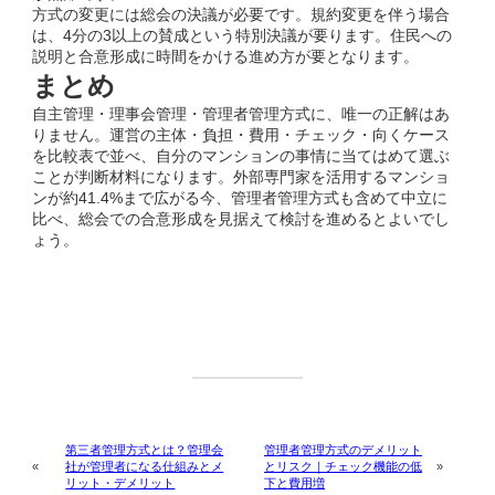
方式の変更には総会の決議が必要です。規約変更を伴う場合
は、4分の3以上の賛成という特別決議が要ります。住民への
説明と合意形成に時間をかける進め方が要となります。
まとめ
自主管理・理事会管理・管理者管理方式に、唯一の正解はあ
りません。運営の主体・負担・費用・チェック・向くケース
を比較表で並べ、自分のマンションの事情に当てはめて選ぶ
ことが判断材料になります。外部専門家を活用するマンショ
ンが約41.4%まで広がる今、管理者管理方式も含めて中立に
比べ、総会での合意形成を見据えて検討を進めるとよいでし
ょう。
第三者管理方式とは？管理会
管理者管理方式のデメリット
社が管理者になる仕組みとメ
とリスク｜チェック機能の低
«
»
リット・デメリット
下と費用増