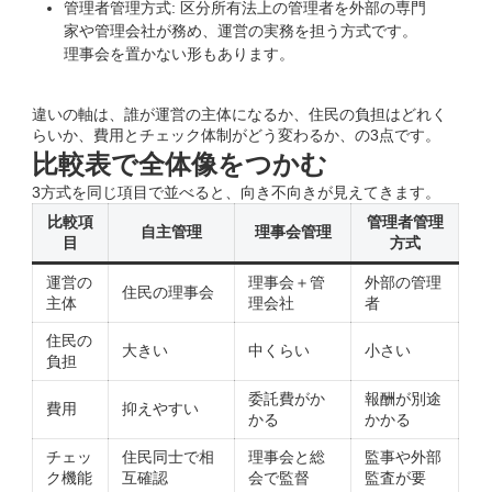
管理者管理方式: 区分所有法上の管理者を外部の専門
家や管理会社が務め、運営の実務を担う方式です。
理事会を置かない形もあります。
違いの軸は、誰が運営の主体になるか、住民の負担はどれく
らいか、費用とチェック体制がどう変わるか、の3点です。
比較表で全体像をつかむ
3方式を同じ項目で並べると、向き不向きが見えてきます。
比較項
管理者管理
自主管理
理事会管理
目
方式
運営の
理事会＋管
外部の管理
住民の理事会
主体
理会社
者
住民の
大きい
中くらい
小さい
負担
委託費がか
報酬が別途
費用
抑えやすい
かる
かかる
チェッ
住民同士で相
理事会と総
監事や外部
ク機能
互確認
会で監督
監査が要