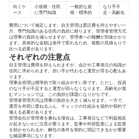
向くケ
小規模・住民
一般的な規
なり手不
ース
に専門知識
模・標準的
足・高齢化
費用について補足します。自主管理は委託費を抑えやすい一
方、専門知識のある住民の負担に頼ります。管理者管理方式
は理事の負担を減らせますが、管理者への報酬が別途かかり
ます。具体的な金額は条件で変わるため、複数の見積もりで
比べる必要があります。
それぞれの注意点
自主管理は費用を抑えられますが、会計や工事発注の知識が
住民に求められます。担い手が代わると運営が滞る心配もあ
ります。
理事会管理は標準的で取り組みやすい形です。ただし、役員
のなり手が不足すると運営が回らなくなります。高齢化が進
むマンションでは、この負担が課題になりがちです。
管理者管理方式は理事の負担を大きく減らせます。一方で、
運営を外部に委ねるぶん、チェックの仕組みを規約や契約で
備える必要があります。
管理会社が管理者を兼ねる場合は、工事発注などで利益相反
が起きないかに注意が要ります。監事や外部監査による監督
を効かせられるか、解任の条件を契約に明記できるかが重要
な確認事項になります。